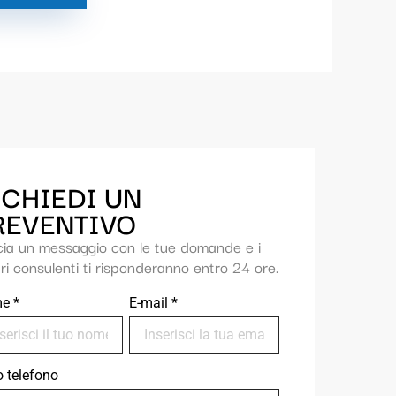
ICHIEDI UN
REVENTIVO
cia un messaggio con le tue domande e i
ri consulenti ti risponderanno entro 24 ore.
me
*
E-mail
*
uo telefono