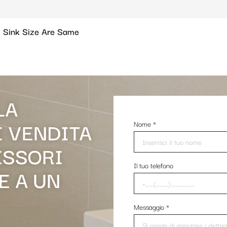
 Sink Size Are Same
LA
I VENDITA
Nome
*
ESSORI
Il tuo telefono
E A UN
Messaggio
*