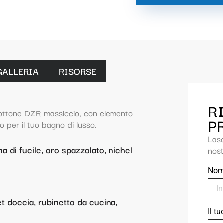
GALLERIA
RISORSE
R
 ottone DZR massiccio, con elemento
P
o per il tuo bagno di lusso.
Las
na di fucile, oro spazzolato, nichel
nost
No
 doccia, rubinetto da cucina,
Il t