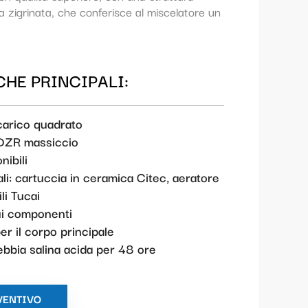
a zigrinata, che conferisce al miscelatore un
HE PRINCIPALI:
carico quadrato
 DZR massiccio
nibili
i: cartuccia in ceramica Citec, aeratore
li Tucai
sui componenti
er il corpo principale
nebbia salina acida per 48 ore
VENTIVO