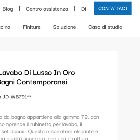
Blog
Centro assistenza
Di
CONTATTACI
cina
Finiture
Soluzione
Caso di studio
 Lavabo Di Lusso In Oro
Bagni Contemporanei
o JD-WB791**
abo da bagno appartiene alla gamma 79, con
omprende il rubinetto per lavabo, il
il set doccia. Questo miscelatore elegante e
on qualità superiore, con una struttura