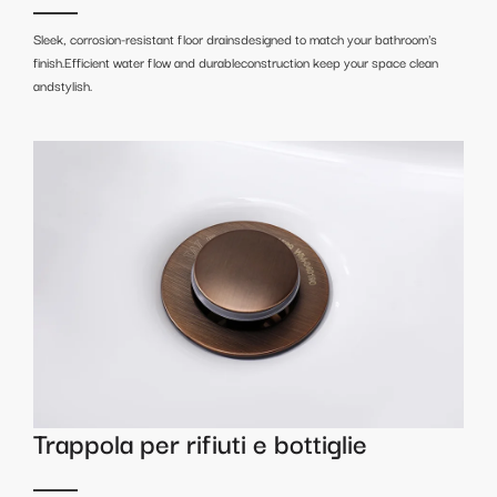
Sleek, corrosion-resistant floor drainsdesigned to match your bathroom's
finish.Efficient water flow and durableconstruction keep your space clean
andstylish.
Trappola per rifiuti e bottiglie