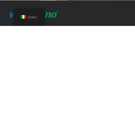
Italian
+86 82300900
+8613560320628
Sale@watersino.com
Edificio 10, No.1 Dashadi West, distretto di Huangpu,
Guangzhou, Guangdong, Cina
Cucina
Rubinetto
Lavello
Bagno
Rubinetti per il bagno
Set doccia
Accessori
Servizio
Soluzione
Progetto