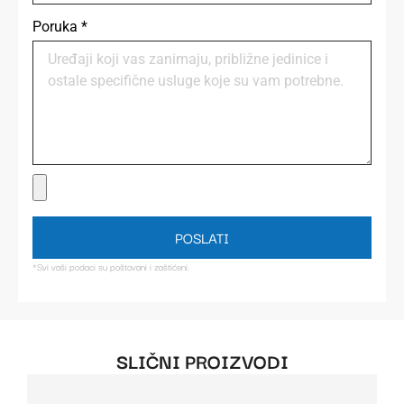
Poruka
*
POSLATI
*Svi vaši podaci su poštovani i zaštićeni.
SLIČNI PROIZVODI