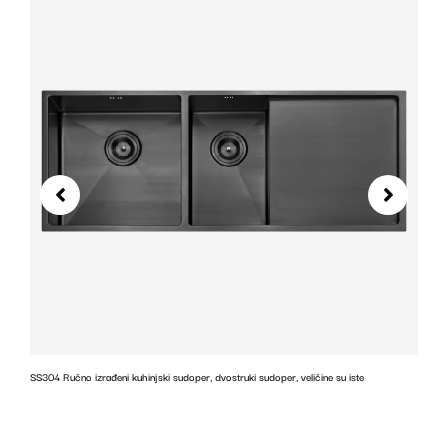
SS304 Ručno izrađeni kuhinjski sudoper, dvostruki sudoper, veličine su iste
z