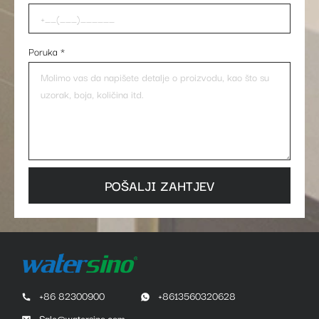
Poruka
*
POŠALJI ZAHTJEV
+86 82300900
+8613560320628
Sale@watersino.com