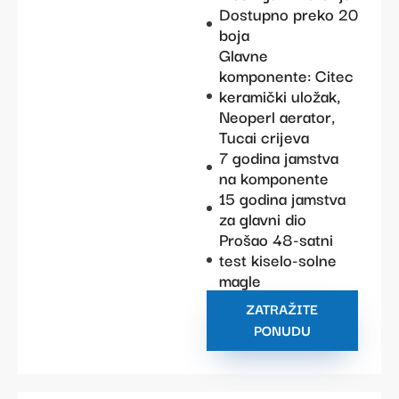
Dostupno preko 20
boja
Glavne
komponente: Citec
keramički uložak,
Neoperl aerator,
Tucai crijeva
7 godina jamstva
na komponente
15 godina jamstva
za glavni dio
Prošao 48-satni
test kiselo-solne
magle
ZATRAŽITE
PONUDU