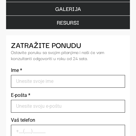
GALERIJA
RESURSI
ZATRAŽITE PONUDU
Ostavite poruku sa svojim pitanjima i naši će vam
konzultanti odgovoriti u roku od 24 sata.
Ime
*
E-pošta
*
Vaš telefon