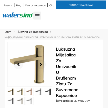
KONTAKTIRAJTE NAS
Resursi
Blog
Centar za pomoć
Oko
Slavina za kupaonicu
Završne obrade
Studija slučaja
Dom
>
Slavina za kupaonicu
>
Luksuzna miješalica za umivaonik u brušenom zlatu za suvremene kupaonice
Luksuzna
Miješalica
Za
Umivaonik
U
Brušenom
Zlatu Za
Suvremene
Kupaonice
Šifra artikla:
JD-WB791**