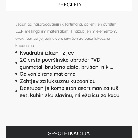
PREGLED
Jedan od najprodavanijih asortimana, opremljen čvrstim
DZR mesinganim materijalom, s nazubljenim elementom,
svaki komad je jedinstven, savršen za vašu luksuznu
kupaonicu.
Kvadratni izlazni izljev
20 vrsta površinske obrade: PVD
gunmetal, brušeno zlato, brušeni nikl...
Galvanizirana mat crna
Zahtjev za luksuznu kupaonicu
Dostupan je kompletan asortiman za tuš
set, kuhinjsku slavinu, miješalicu za kadu
SPECIFIKACIJA