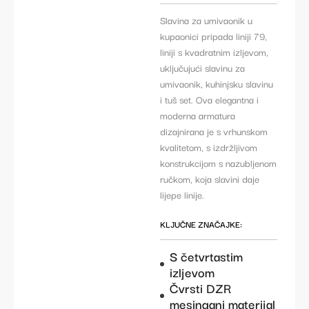
Slavina za umivaonik u
kupaonici pripada liniji 79,
liniji s kvadratnim izljevom,
uključujući slavinu za
umivaonik, kuhinjsku slavinu
i tuš set. Ova elegantna i
moderna armatura
dizajnirana je s vrhunskom
kvalitetom, s izdržljivom
konstrukcijom s nazubljenom
ručkom, koja slavini daje
lijepe linije.
KLJUČNE ZNAČAJKE:
S četvrtastim
izljevom
Čvrsti DZR
mesingani materijal