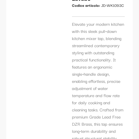
Codice articolo:
JD-WK1093C
Elevate your modern kitchen
with this sleek pull‑down
kitchen mixer tap, blending
streamlined contemporary
styling with outstanding
practical functionality. It
features an ergonomic
single‑handle design,
enabling effortless, precise
adjustment of water
temperature and flow rate
for daily cooking and
cleaning tasks. Crafted from
premium Grade Lead Free
DZR Brass, this tap ensures
long‑term durability and
robust structural stability.