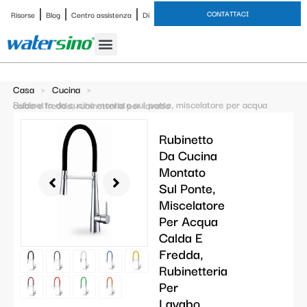
CONTATTACI
Risorse
Blog
Centro assistenza
Di
Rubinetto del bagno
Set doccia
Caso di studio
Casa
>
Cucina
>
Rubinetto da cucina montato sul ponte, miscelatore per acqua calda e fredda, rubinetteria per lavabo
Rubinetto
Da Cucina
Montato
Sul Ponte,
Miscelatore
Per Acqua
Calda E
Fredda,
Rubinetteria
Per
Lavabo