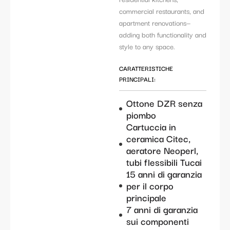
commercial restaurants, and
apartment renovations—
adding both functionality and
style to any space.
CARATTERISTICHE
PRINCIPALI:
Ottone DZR senza
piombo
Cartuccia in
ceramica Citec,
aeratore Neoperl,
tubi flessibili Tucai
15 anni di garanzia
per il corpo
principale
7 anni di garanzia
sui componenti