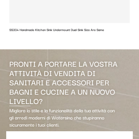
SS304 Handmade Kitchen Sink Undermount Dual Sink Size Are Same
w
PRONTI A PORTARE LA VOSTRA
ATTIVITÀ DI VENDITA DI
SANITARI E ACCESSORI PER
BAGNI E CUCINE A UN NUOVO
LIVELLO?
Migliora lo stile e la funzionalità della tua attività con
gli arredi moderni di Watersino che stupiranno
sicuramente i tuoi clienti.