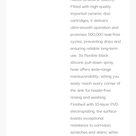
Fitted with high‑quality
imported ceramic disc
cartridges, it delivers
ultra‑smooth operation and
promises 500,000 leak‑free
cycles, preventing drips and
ensuring reliable long‑term
use. Its flexible black
silicone pull‑down spray
hose offers wide‑range
maneuverability, letting you
easily reach every corner of
the sink for hassle‑free
rinsing and washing.
Finished with 10‑layer PVD
electroplating, the surface
boasts exceptional
resistance to corrosion,
scratches and stains, while