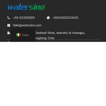
+86 82300900
+8613560320628
Sale@watersino.com
Edificio 10, No.1 Dashadi West, distretto di Huangpu,
Italian
Guangzhou, Guangdong, Cina
Cucina
Rubinetto
Lavello
Bagno
Rubinetti per il bagno
Set doccia
Accessori
Servizio
Soluzione
Progetto
Sostenibilità