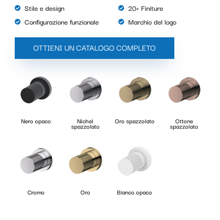
Stile e design
20+ Finiture
Configurazione funzionale
Marchio del logo
OTTIENI UN CATALOGO COMPLETO
Nero opaco
Nichel
Oro spazzolato
Ottone
spazzolato
spazzolato
Cromo
Oro
Bianco opaco