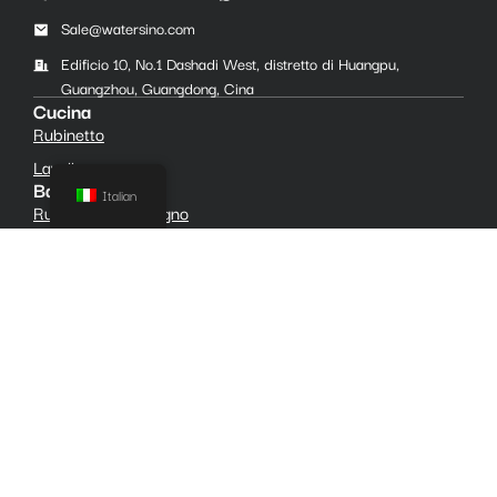
Sale@watersino.com
Edificio 10, No.1 Dashadi West, distretto di Huangpu,
Guangzhou, Guangdong, Cina
Cucina
Rubinetto
Lavello
Bagno
Italian
Rubinetti per il bagno
Set doccia
Accessori
Servizio
Soluzione
Progetto
Sostenibilità
Controllo di qualità
Risorse
Di