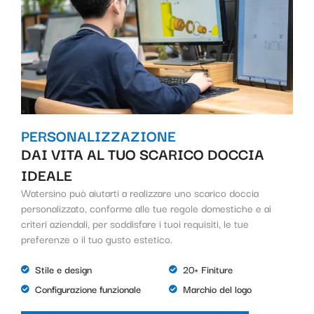
PERSONALIZZAZIONE
DAI VITA AL TUO SCARICO DOCCIA
IDEALE
Watersino può aiutarti a realizzare uno scarico doccia
personalizzato, conforme alle tue regole domestiche e ai
criteri aziendali, per soddisfare i tuoi requisiti, le tue
preferenze o il tuo gusto estetico.
Stile e design
20+ Finiture
Configurazione funzionale
Marchio del logo