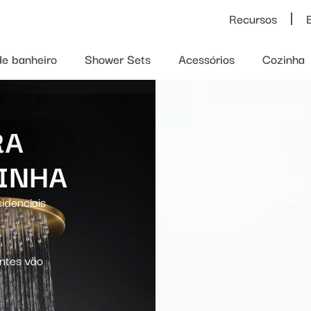
Recursos
de banheiro
Shower Sets
Acessórios
Cozinha
RA
INHA
idenciais
entes vão