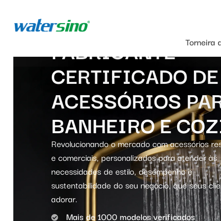
FABRICANTE
Torneira 
CERTIFICADO DE
ACESSÓRIOS PA
BANHEIRO E COZ
Revolucionando o mercado com acessórios res
e comerciais, personalizados para atender às
necessidades de estilo, desempenho e
sustentabilidade do seu negócio, que seus cli
adorar.
Mais de 1000 modelos verificados