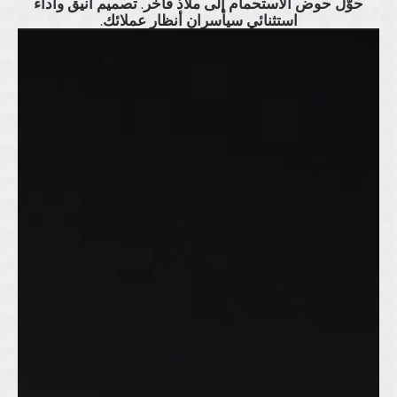
حوّل حوض الاستحمام إلى ملاذ فاخر. تصميم أنيق وأداء
استثنائي سيأسران أنظار عملائك.