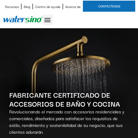
CONTÁCTENOS
Recursos
Blog
Centro de ayuda
Acerca de
grifo de baño
Juegos de ducha
Estudio de caso
FABRICANTE CERTIFICADO DE
ACCESORIOS DE BAÑO Y COCINA
Revolucionando el mercado con accesorios residenciales y
comerciales, diseñados para satisfacer los requisitos de
estilo, rendimiento y sostenibilidad de su negocio, que sus
clientes adorarán.