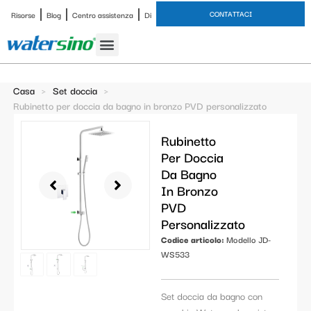
CONTATTACI
Risorse
Blog
Centro assistenza
Di
Rubinetto del bagno
Set doccia
Caso di studio
Casa
>
Set doccia
>
Rubinetto per doccia da bagno in bronzo PVD personalizzato
Rubinetto
Per Doccia
Da Bagno
In Bronzo
PVD
Personalizzato
Codice articolo:
Modello JD-
WS533
Set doccia da bagno con