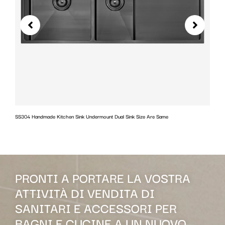
SS304 Handmade Kitchen Sink Undermount Dual Sink Size Are Same
w
PRONTI A PORTARE LA VOSTRA
ATTIVITÀ DI VENDITA DI
SANITARI E ACCESSORI PER
BAGNI E CUCINE A UN NUOVO