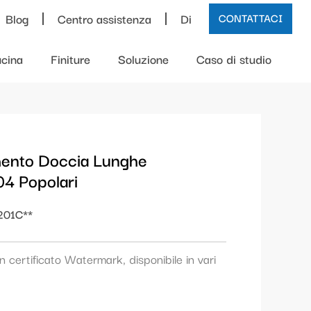
Blog
Centro assistenza
Di
CONTATTACI
cina
Finiture
Soluzione
Caso di studio
imento Doccia Lunghe
4 Popolari
201C**
 certificato Watermark, disponibile in vari