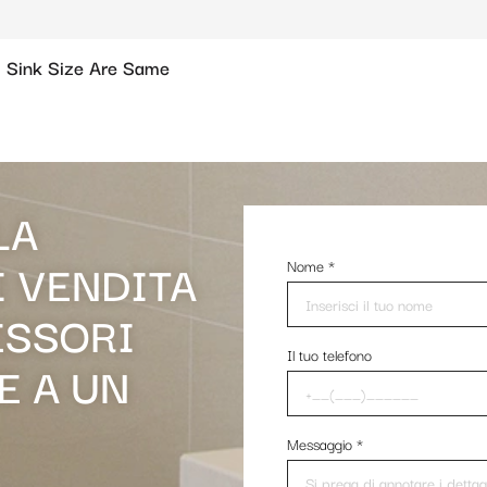
 Sink Size Are Same
LA
I VENDITA
Nome
*
ESSORI
Il tuo telefono
E A UN
Messaggio
*