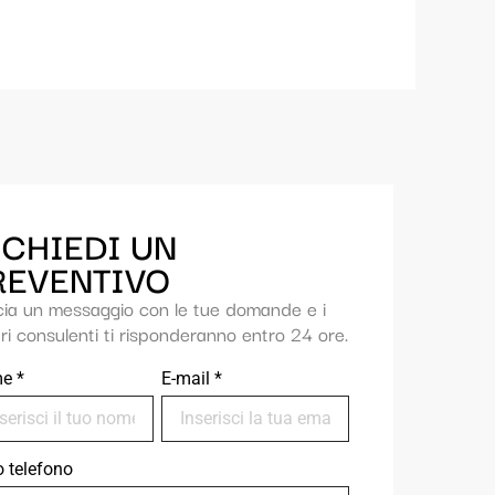
ICHIEDI UN
REVENTIVO
cia un messaggio con le tue domande e i
ri consulenti ti risponderanno entro 24 ore.
me
*
E-mail
*
uo telefono