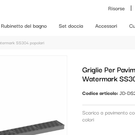
Risorse
Rubinetto del bagno
Set doccia
Accessori
Cu
Watermark SS304 popolari
Griglie Per Pav
Watermark SS30
Codice articolo:
JD-DS
Scarico a pavimento con
colori