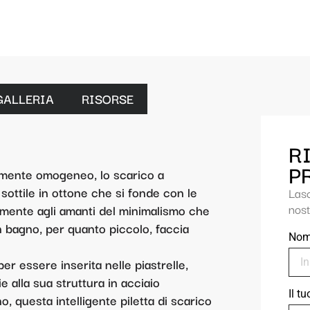
GALLERIA
RISORSE
R
P
amente omogeneo, lo scarico a
ottile in ottone che si fonde con le
Las
nost
amente agli amanti del minimalismo che
n bagno, per quanto piccolo, faccia
No
per essere inserita nelle piastrelle,
ie alla sua struttura in acciaio
Il t
no, questa intelligente piletta di scarico