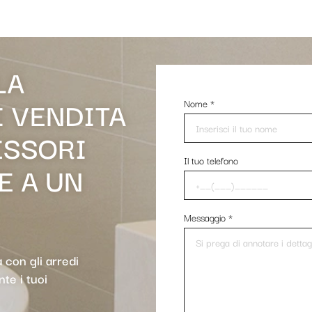
LA
I VENDITA
Nome
*
ESSORI
Il tuo telefono
E A UN
Messaggio
*
à con gli arredi
te i tuoi