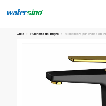
Casa
>
Rubinetto del bagno
>
Miscelatore per lavabo da in