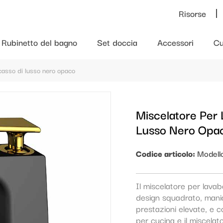
Risorse
Rubinetto del bagno
Set doccia
Accessori
Cu
casso di lusso nero opaco
Miscelatore Per
Lusso Nero Opa
Codice articolo:
Modell
Il miscelatore per lav
design squadrato, manigl
prestazioni elevate, e c
per cucina e il miscela