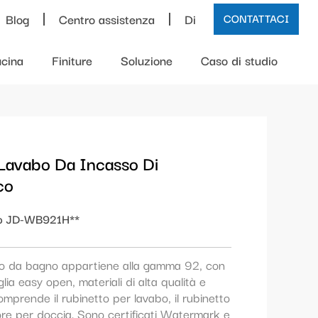
Blog
Centro assistenza
Di
CONTATTACI
cina
Finiture
Soluzione
Caso di studio
 Lavabo Da Incasso Di
co
o JD-WB921H**
abo da bagno appartiene alla gamma 92, con
ia easy open, materiali di alta qualità e
omprende il rubinetto per lavabo, il rubinetto
tore per doccia. Sono certificati Watermark e