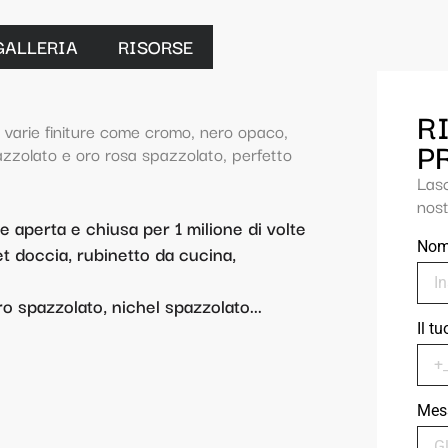
GALLERIA
RISORSE
R
n varie finiture come cromo, nero opaco,
P
azzolato e oro rosa spazzolato, perfetto
Las
nost
 aperta e chiusa per 1 milione di volte
No
 doccia, rubinetto da cucina,
ro spazzolato, nichel spazzolato...
Il t
Mes