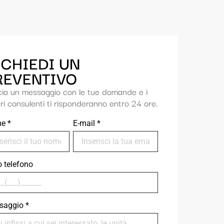
ICHIEDI UN
REVENTIVO
cia un messaggio con le tue domande e i
ri consulenti ti risponderanno entro 24 ore.
me
*
E-mail
*
uo telefono
saggio
*