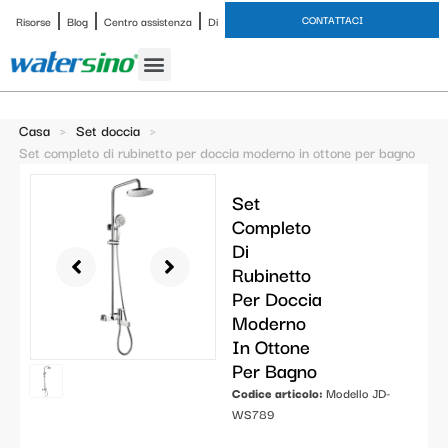
CONTATTACI
Risorse
Blog
Centro assistenza
Di
Rubinetto del bagno
Set doccia
Caso di studio
Casa
>
Set doccia
>
Set completo di rubinetto per doccia moderno in ottone per bagno
Set
Completo
Di
Rubinetto
Per Doccia
Moderno
In Ottone
Per Bagno
Codice articolo:
Modello JD-
WS789