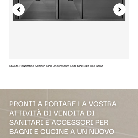
SS304 Handmade Kitchen Sink Undermount Dual Sink Size Are Same
w
PRONTI A PORTARE LA VOSTRA
ATTIVITÀ DI VENDITA DI
SANITARI E ACCESSORI PER
BAGNI E CUCINE A UN NUOVO