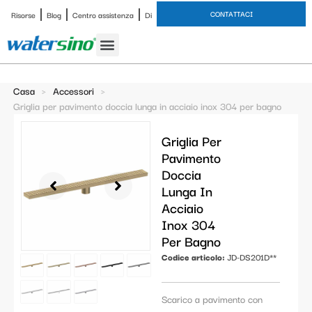
CONTATTACI
Risorse
Blog
Centro assistenza
Di
Rubinetto del bagno
Set doccia
Caso di studio
Casa
>
Accessori
>
Griglia per pavimento doccia lunga in acciaio inox 304 per bagno
Griglia Per
Pavimento
Doccia
Lunga In
Acciaio
Inox 304
Per Bagno
Codice articolo:
JD-DS201D**
Scarico a pavimento con