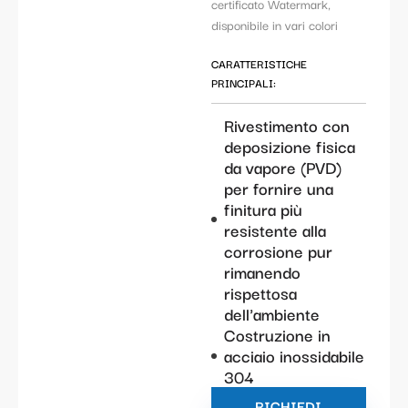
certificato Watermark,
disponibile in vari colori
CARATTERISTICHE
PRINCIPALI:
Rivestimento con
deposizione fisica
da vapore (PVD)
per fornire una
finitura più
resistente alla
corrosione pur
rimanendo
rispettosa
dell'ambiente
Costruzione in
acciaio inossidabile
304
RICHIEDI