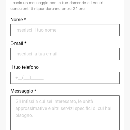
Lascia un messaggio con le tue domande e i nostri
consulenti ti risponderanno entro 24 ore.
Nome
*
E-mail
*
Il tuo telefono
Messaggio
*