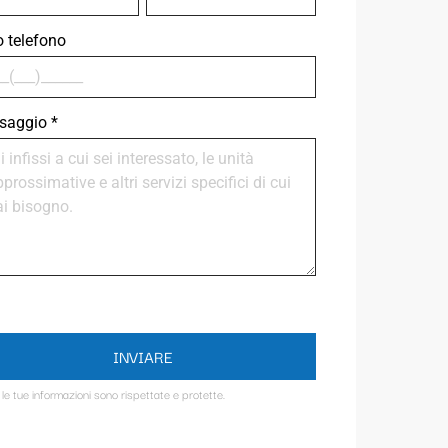
uo telefono
saggio
*
INVIARE
 le tue informazioni sono rispettate e protette.