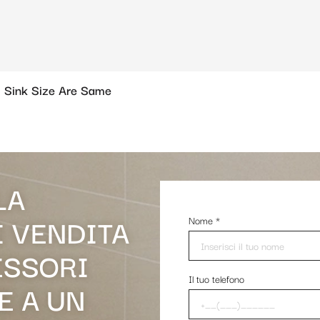
 Sink Size Are Same
LA
I VENDITA
Nome
*
ESSORI
Il tuo telefono
E A UN