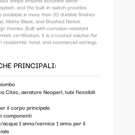
t spout shape ensures accurate water
splash, and the built-in switch provides
 is available in more than 30 durable finishes
e, Matte Black, and Brushed Nickel,
n themes. Built with corrosion-resistant
ark certification, it is a trusted solution for
 residential, hotel, and commercial settings.
HE PRINCIPALI:
piombo
a Citec, aeratore Neoperl, tubi flessibili
er il corpo principale
sui componenti
/acqua 1 anno/vernice 1 anno per il
iale