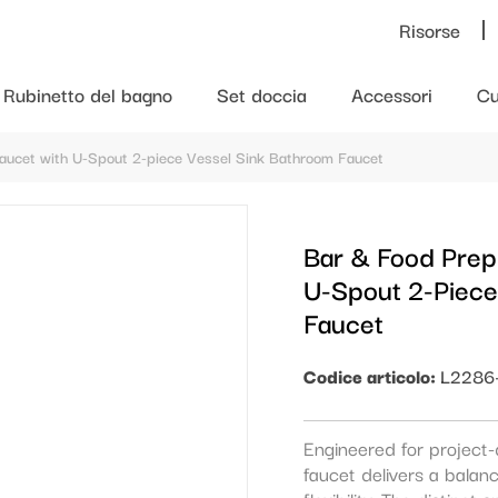
Risorse
Rubinetto del bagno
Set doccia
Accessori
Cu
aucet with U-Spout 2-piece Vessel Sink Bathroom Faucet
Bar & Food Prep
U-Spout 2-Piece
Faucet
Codice articolo:
L2286
Engineered for project-
faucet delivers a balan