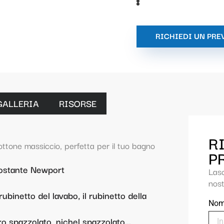
RICHIEDI UN PRE
GALLERIA
RISORSE
R
ttone massiccio, perfetta per il tuo bagno
P
 costante Newport
Las
nost
binetto del lavabo, il rubinetto della
No
ro spazzolato, nichel spazzolato...