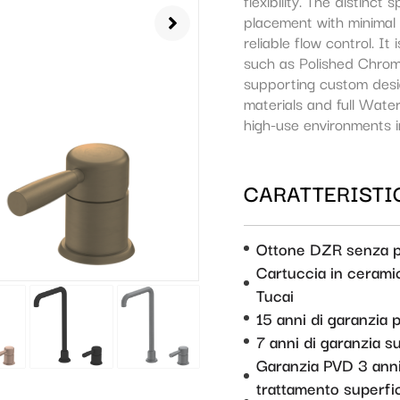
flexibility. The distinc
placement with minimal 
reliable flow control. It
such as Polished Chrom
supporting custom desig
materials and full Waterm
high-use environments in
CARATTERISTIC
Ottone DZR senza 
Cartuccia in ceramic
Tucai
15 anni di garanzia p
7 anni di garanzia 
Garanzia PVD 3 anni
trattamento superfic