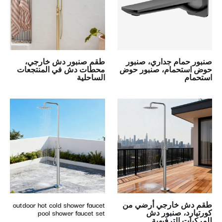
صنبور حمام جداري، صنبور
طقم صنبور دش خارجي،
حوض استحمام، صنبور حوض
محطات دش في المنتجعات
استحمام
الساحلية
طقم دش خارجي أرضي من
outdoor hot cold shower faucet
كورتيارد، صنبور دش
pool shower faucet set
للمركبات الترفيهية