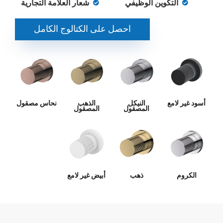
التكوين الوظيفي
شعار العلامة التجارية
احصل على الكتالوج الكامل
أسود غير لامع
النيكل
الذهب
نحاس مصقول
المصقول
المصقول
الكروم
ذهب
أبيض غير لامع