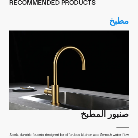
RECOMMENDED PRODUCTS
مطبخ
صنبور المطبخ
Sleek, durable faucets designed for effortless kitchen use. Smooth water flow