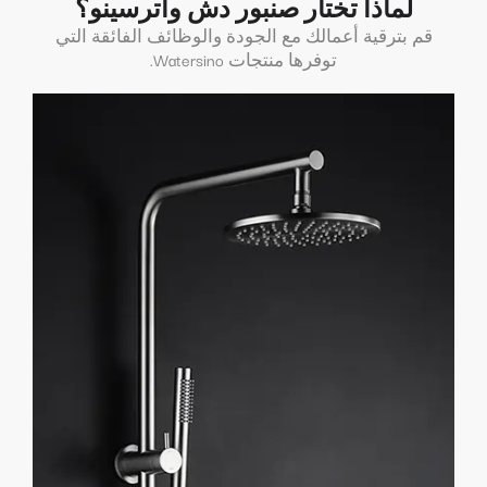
لماذا تختار صنبور دش واترسينو؟
قم بترقية أعمالك مع الجودة والوظائف الفائقة التي
توفرها منتجات Watersino.