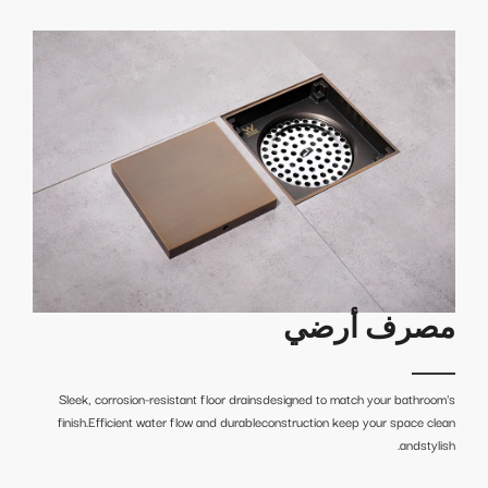
مصرف أرضي
Sleek, corrosion-resistant floor drainsdesigned to match your bathroom's
finish.Efficient water flow and durableconstruction keep your space clean
andstylish.