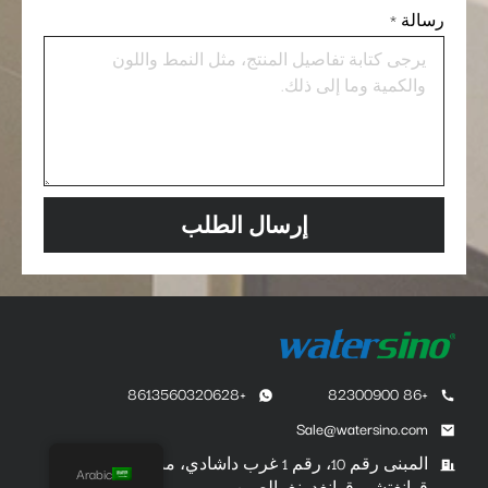
رسالة
*
إرسال الطلب
+8613560320628
+86 82300900
Sale@watersino.com
المبنى رقم 10، رقم 1 غرب داشادي، منطقة هوانغبو،
Arabic
قوانغتشو، قوانغدونغ، الصين