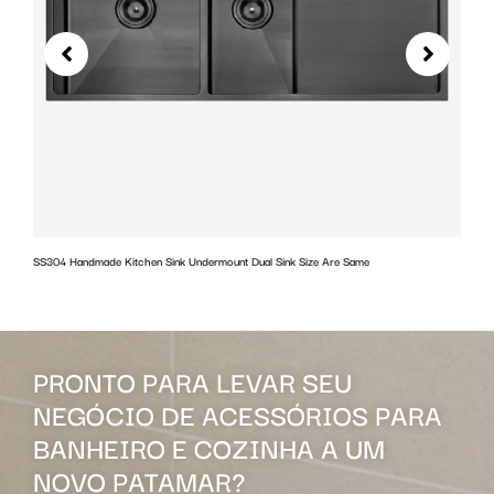
SS304 Handmade Kitchen Sink Undermount Dual Sink Size Are Same
w
PRONTO PARA LEVAR SEU
NEGÓCIO DE ACESSÓRIOS PARA
BANHEIRO E COZINHA A UM
NOVO PATAMAR?