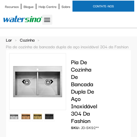
CONTATE-NOS
Recursos
Blogue
Help Centre
Sobre
Torneira de banheiro
Estudo de caso
Lar
>
Cozinha
>
Pia de cozinha de bancada dupla de aço inoxidável 304 da Fashion
Pia De
Cozinha
De
Bancada
Dupla De
Aço
Inoxidável
304 Da
Fashion
SKU:
JD-SK92**