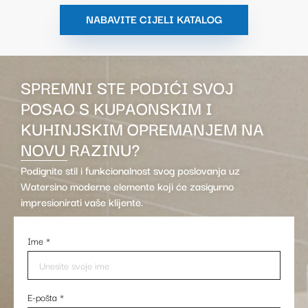
NABAVITE CIJELI KATALOG
SPREMNI STE PODIĆI SVOJ
POSAO S KUPAONSKIM I
KUHINJSKIM OPREMANJEM NA
NOVU RAZINU?
Podignite stil i funkcionalnost svog poslovanja uz
Watersino moderne elemente koji će zasigurno
impresionirati vaše klijente.
Ime
*
E-pošta
*