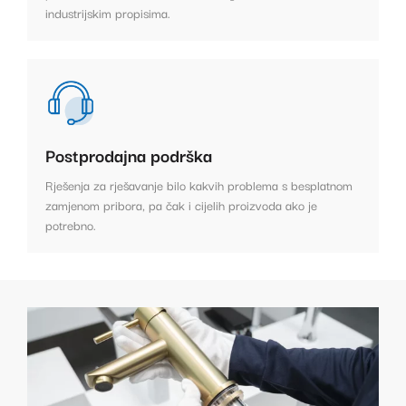
industrijskim propisima.
Postprodajna podrška
Rješenja za rješavanje bilo kakvih problema s besplatnom
zamjenom pribora, pa čak i cijelih proizvoda ako je
potrebno.