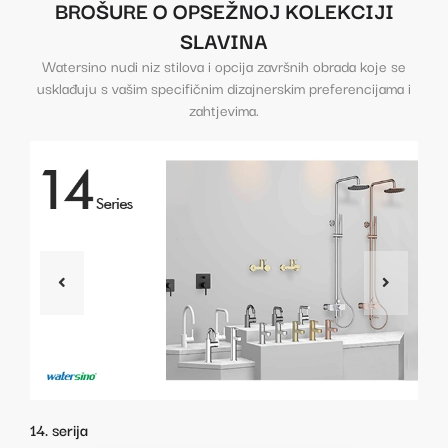
BROŠURE O OPSEŽNOJ KOLEKCIJI
SLAVINA
Watersino nudi niz stilova i opcija završnih obrada koje se
usklađuju s vašim specifičnim dizajnerskim preferencijama i
zahtjevima.
14. serija
Seri