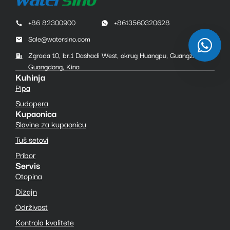
+86 82300900
+8613560320628
Sale@watersino.com
Zgrada 10, br.1 Dashadi West, okrug Huangpu, Guangzhou,
Guangdong, Kina
Kuhinja
Pipa
Sudopera
Kupaonica
Slavine za kupaonicu
Tuš setovi
Pribor
Servis
Otopina
Dizajn
Održivost
Kontrola kvalitete