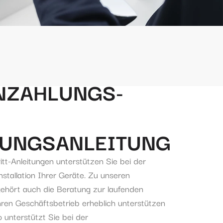
NZAHLUNGS-
UNGSANLEITUNG
ritt-Anleitungen unterstützen Sie bei der
nstallation Ihrer Geräte. Zu unseren
hört auch die Beratung zur laufenden
ren Geschäftsbetrieb erheblich unterstützen
 unterstützt Sie bei der