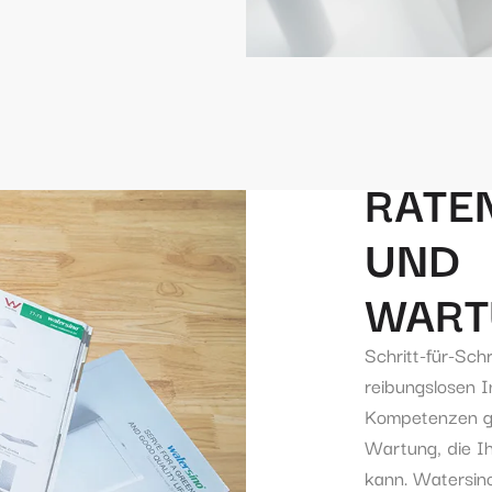
RATE
UND
WART
Schritt-für-Sch
reibungslosen I
Kompetenzen ge
Wartung, die Ih
kann. Watersino