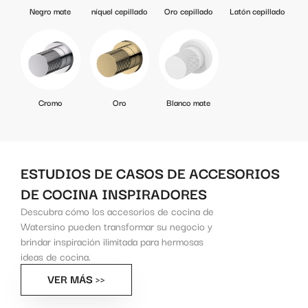
Negro mate
níquel cepillado
Oro cepillado
Latón cepillado
Cromo
Oro
Blanco mate
ESTUDIOS DE CASOS DE ACCESORIOS
DE COCINA INSPIRADORES
Descubra cómo los accesorios de cocina de
Watersino pueden transformar su negocio y
brindar inspiración ilimitada para hermosas
ideas de cocina.
VER MÁS >>