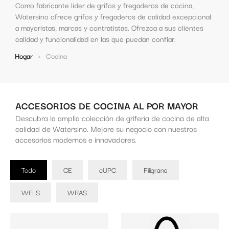
Como fabricante líder de grifos y fregaderos de cocina,
Watersino ofrece grifos y fregaderos de calidad excepcional
a mayoristas, marcas y contratistas. Ofrezca a sus clientes
calidad y funcionalidad en las que puedan confiar.
Hogar
>
Cocina
ACCESORIOS DE COCINA AL POR MAYOR
Descubra la amplia colección de grifería de cocina de alta
calidad de Watersino. Mejore su negocio con nuestros
accesorios modernos e innovadores.
Todo
CE
cUPC
Filigrana
WELS
WRAS