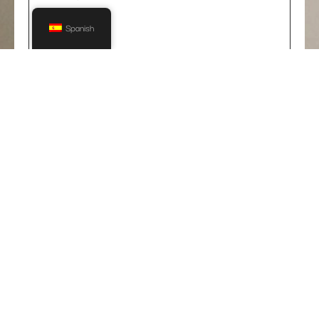
Spanish
ENVIAR SOLICITUD
+86 82300900
+8613560320628
Venta@watersino.com
Edificio 10, No.1 Dashadi West, distrito de Huangpu,
Guangzhou, Guangdong, China
Cocina
Grifo
Hundir