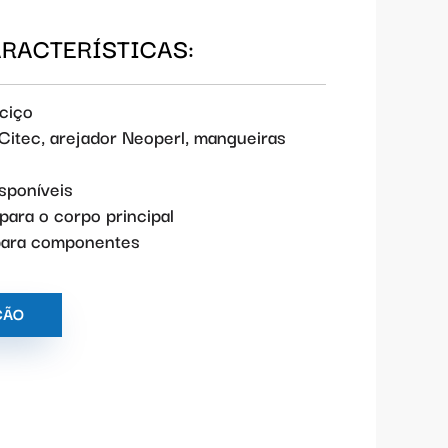
ARACTERÍSTICAS:
aciço
itec, arejador Neoperl, mangueiras
sponíveis
para o corpo principal
 para componentes
ÇÃO