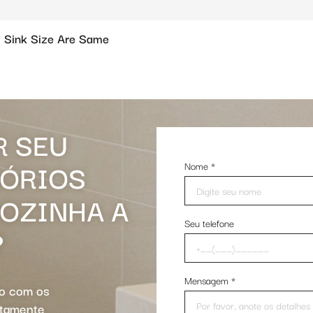
 Sink Size Are Same
R SEU
SÓRIOS
Nome
*
COZINHA A
Seu telefone
?
Mensagem
*
io com os
rtamente