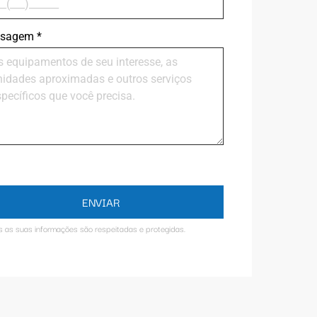
sagem
*
ENVIAR
s as suas informações são respeitadas e protegidas.