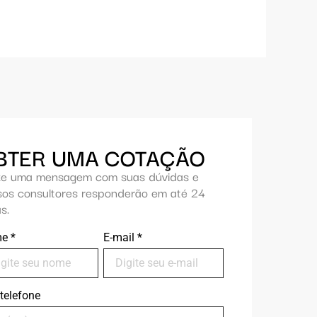
BTER UMA COTAÇÃO
xe uma mensagem com suas dúvidas e
sos consultores responderão em até 24
s.
me
*
E-mail
*
telefone