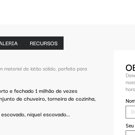
ALERIA
RECURSOS
O
material de latão sólido, perfeita para
Dei
nos
hora
rto e fechado 1 milhão de vezes
junto de chuveiro, torneira de cozinha,
No
escovado, níquel escovado...
Seu 