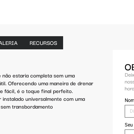
ALERIA
RECURSOS
O
Dei
e não estaria completa sem uma
nos
átil. Oferecendo uma maneira de drenar
hora
 fácil, é o toque final perfeito.
r instalado universalmente com uma
No
a sem transbordamento
Seu 