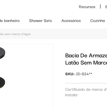
Recursos
de banheiro
Shower Sets
Acessórios
Cozinha
tão sem marca d'água
Bacia De Armaz
Latão Sem Marc
SKU:
JD-S34**
Certificado de marca d'
instalar