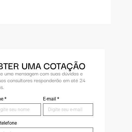
BTER UMA COTAÇÃO
xe uma mensagem com suas dúvidas e
sos consultores responderão em até 24
s.
me
*
E-mail
*
telefone