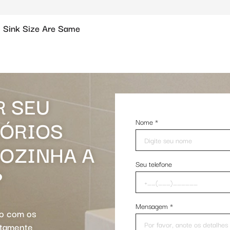
 Sink Size Are Same
R SEU
SÓRIOS
Nome
*
COZINHA A
Seu telefone
?
Mensagem
*
io com os
rtamente