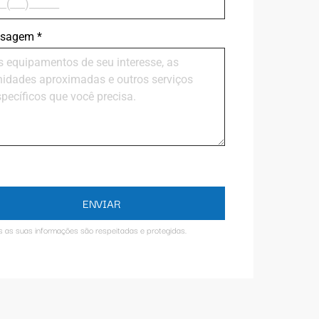
sagem
*
ENVIAR
s as suas informações são respeitadas e protegidas.