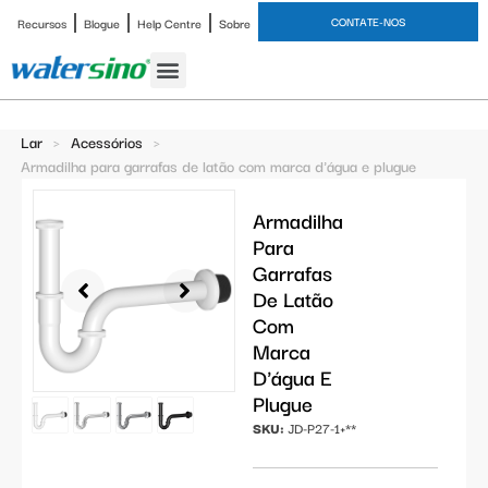
CONTATE-NOS
Recursos
Blogue
Help Centre
Sobre
Torneira de banheiro
Estudo de caso
Lar
>
Acessórios
>
Armadilha para garrafas de latão com marca d'água e plugue
Armadilha
Para
Garrafas
De Latão
Com
Marca
D'água E
Plugue
SKU:
JD-P27-1+**