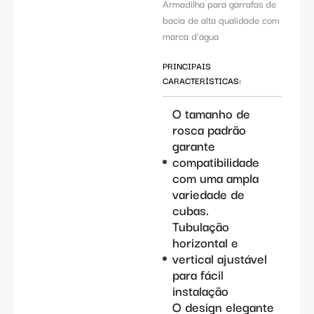
Armadilha para garrafas de
bacia de alta qualidade com
marca d'água
PRINCIPAIS
CARACTERÍSTICAS:
O tamanho de
rosca padrão
garante
compatibilidade
com uma ampla
variedade de
cubas.
Tubulação
horizontal e
vertical ajustável
para fácil
instalação
O design elegante