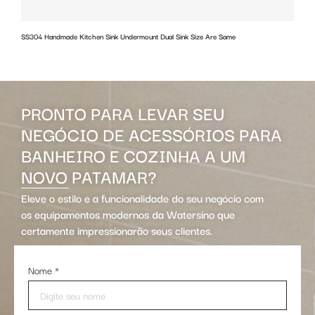
SS304 Handmade Kitchen Sink Undermount Dual Sink Size Are Same
w
PRONTO PARA LEVAR SEU
NEGÓCIO DE ACESSÓRIOS PARA
BANHEIRO E COZINHA A UM
NOVO PATAMAR?
Eleve o estilo e a funcionalidade do seu negócio com
os equipamentos modernos da Watersino que
certamente impressionarão seus clientes.
Nome
*