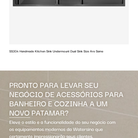
SS304 Handmade Kitchen Sink Undermount Dual Sink Size Are Same
w
PRONTO PARA LEVAR SEU
NEGÓCIO DE ACESSÓRIOS PARA
BANHEIRO E COZINHA A UM
NOVO PATAMAR?
Eleve o estilo e a funcionalidade do seu negócio com
os equipamentos modernos da Watersino que
certamente impressionarão seus clientes.