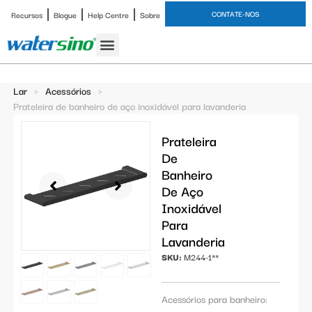
CONTATE-NOS
Recursos
Blogue
Help Centre
Sobre
Torneira de banheiro
Estudo de caso
Lar
>
Acessórios
>
Prateleira de banheiro de aço inoxidável para lavanderia
Prateleira
De
Banheiro
De Aço
Inoxidável
Para
Lavanderia
SKU:
M244-1**
Acessórios para banheiro: