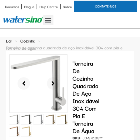
CONTATE-NOS
Recursos
Blogue
Help Centre
Sobre
Torneira de banheiro
Estudo de caso
Lar
>
Cozinha
>
Torneira de cozinha quadrada de aço inoxidável 304 com pia e torneira de água
Torneira
De
Cozinha
Quadrada
De Aço
Inoxidável
304 Com
Pia E
Torneira
De Água
SKU:
JD-SK183**