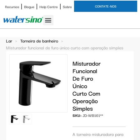
CONTATE-NOS
Recursos
Blogue
Help Centre
Sobre
Torneira de banheiro
Estudo de caso
Lar
>
Torneira de banheiro
>
Misturador funcional de furo único curto com operação simples
Misturador
Funcional
De Furo
Único
Curto Com
Operação
Simples
SKU:
JD-WB161**
A torneira misturadora para