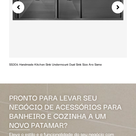
SS304 Handmade Kitchen Sink Undermount Dual Sink Size Are Same
w
PRONTO PARA LEVAR SEU
NEGÓCIO DE ACESSÓRIOS PARA
BANHEIRO E COZINHA A UM
NOVO PATAMAR?
Eleve o estilo e a funcionalidade do seu negócio com