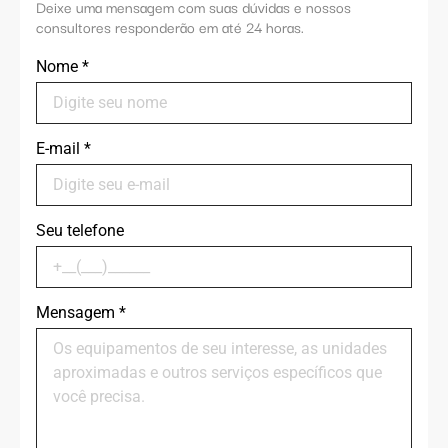
Deixe uma mensagem com suas dúvidas e nossos
consultores responderão em até 24 horas.
Nome
*
E-mail
*
Seu telefone
Mensagem
*