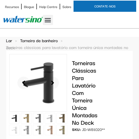
CONTATE-NOS
Recursos
Blogue
Help Centre
Sobre
Torneira de banheiro
Estudo de caso
Lar
>
Torneira de banheiro
>
Torneiras clássicas para lavatório com torneira única montadas no deck
Torneiras
Clássicas
Para
Lavatório
Com
Torneira
Única
Montadas
No Deck
SKU:
JD-WB1020**