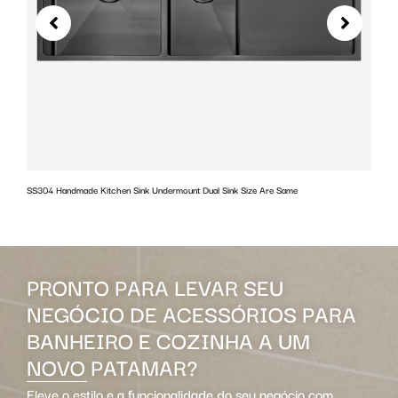
SS304 Handmade Kitchen Sink Undermount Dual Sink Size Are Same
w
PRONTO PARA LEVAR SEU
NEGÓCIO DE ACESSÓRIOS PARA
BANHEIRO E COZINHA A UM
NOVO PATAMAR?
Eleve o estilo e a funcionalidade do seu negócio com