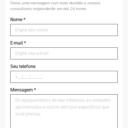
Deixe uma mensagem com suas dúvidas e nossos
consultores responderão em até 24 horas.
Nome
*
E-mail
*
Seu telefone
Mensagem
*