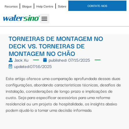
CONTATE-NOS
Recursos
Blogue
Help Centre
Sobre
Torneira de banheiro
Estudo de caso
TORNEIRAS DE MONTAGEM NO
DECK VS. TORNEIRAS DE
MONTAGEM NO CHÃO
Jack Xu
published:
07/15/2025
updated:07/16/2025
Este artigo oferece uma comparação aprofundada dessas duas
configurações, abordando características técnicas, desafios de
instalação, considerações de longo prazo e implicações de
custo. Seja para especificar acessórios para uma reforma
residencial ou um projeto de hospitalidade, os insights abaixo
podem ajudá-lo a tomar uma decisão informada.