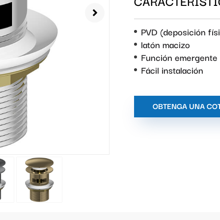
CARACTERÍSTI
PVD (deposición fís
latón macizo
Función emergente
Fácil instalación
OBTENGA UNA CO