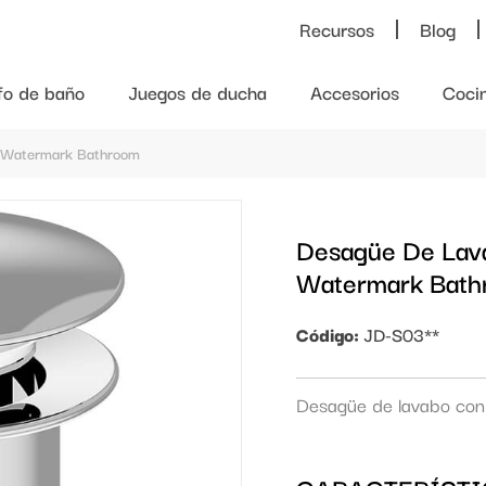
Recursos
Blog
ifo de baño
Juegos de ducha
Accesorios
Coci
e Watermark Bathroom
Desagüe De Lav
Watermark Bat
Código:
JD-S03**
Desagüe de lavabo con