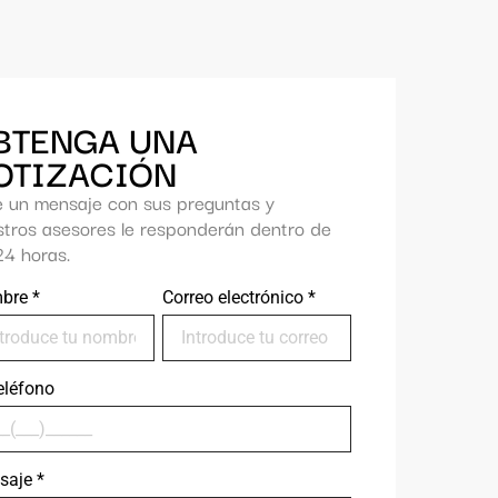
BTENGA UNA
OTIZACIÓN
e un mensaje con sus preguntas y
stros asesores le responderán dentro de
24 horas.
bre
*
Correo electrónico
*
eléfono
saje
*