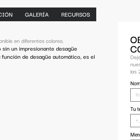
CIÓN
GALERÍA
RECURSOS
O
nible en diferentes colores.
C
o sin un impresionante desagüe
a función de desagüe automático, es el
Dej
nue
las 
Nom
Tu t
Men