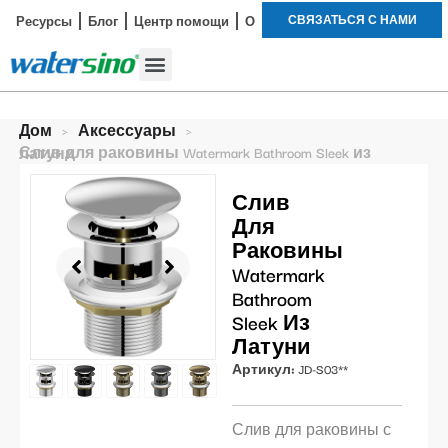
СВЯЗАТЬСЯ С НАМИ
Ресурсы
Блог
Центр помощи
О
Смеситель для ванной
Наборы для душа
Пример исследования
Дом
>
Аксессуары
>
Слив для раковины Watermark Bathroom Sleek из латуни
Слив
Для
Раковины
Watermark
Bathroom
Sleek Из
Латуни
Артикул:
JD-S03**
Слив для раковины с