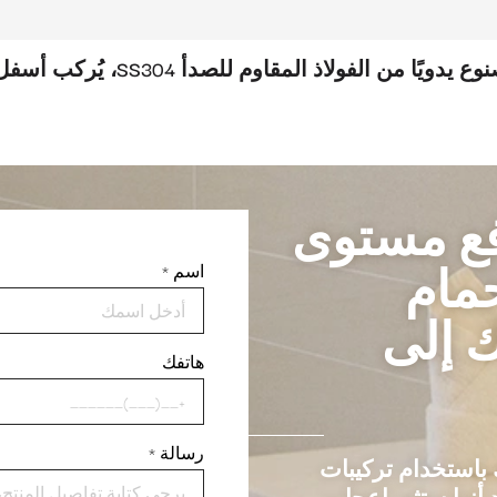
ذ المقاوم للصدأ SS304، يُركب أسفل سطح العمل، مقاس الحوض المزدوج متطابق
فع مستوى
مام
اسم
*
 إلى
هاتفك
رسالة
*
باستخدام تركيبات