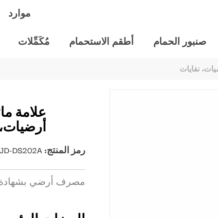
موارد
صنبور الحمام
أطقم الاستحمام
مُكَمِّلات
يات، نفايات
علامة مائ
أرضيات، 
رمز المنتج:
JD-DS202A**
مصرف أرضي بشهادة علا