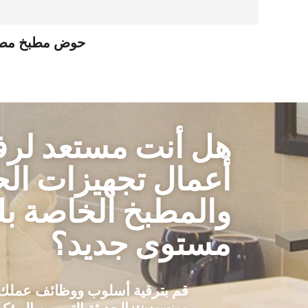
حوض مطبخ مصنوع يدويًا من الفولا
هل أنت مستعد لر
أعمال تجهيزات الح
والمطبخ الخاصة بك
مستوى جديد؟
قم بترقية أسلوب ووظائف عملك 