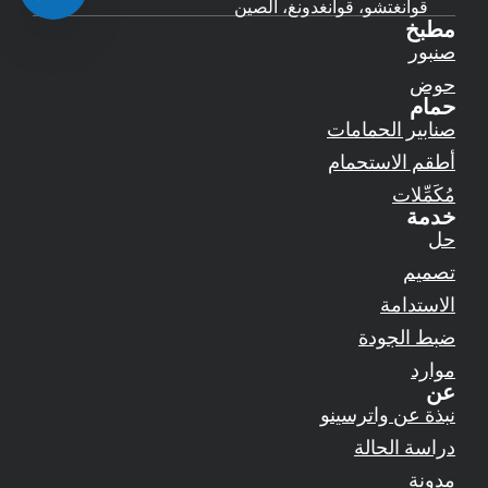
قوانغتشو، قوانغدونغ، الصين
مطبخ
صنبور
حوض
حمام
صنابير الحمامات
أطقم الاستحمام
مُكَمِّلات
خدمة
حل
تصميم
الاستدامة
ضبط الجودة
موارد
عن
نبذة عن واترسينو
دراسة الحالة
مدونة