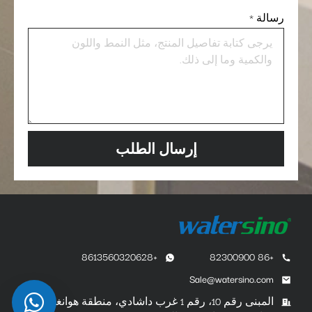
رسالة
*
إرسال الطلب
+8613560320628
+86 82300900
Sale@watersino.com
المبنى رقم 10، رقم 1 غرب داشادي، منطقة هوانغبو،