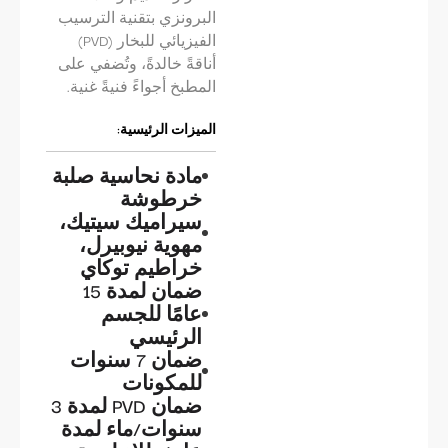
البرونزي بتقنية الترسيب
الفيزيائي للبخار (PVD)
أناقةً خالدةً، وتُضفي على
المطبخ أجواءً فنيةً غنية.
الميزات الرئيسية:
مادة نحاسية صلبة
خرطوشة
سيراميك سيتيك،
مهوية نيوبيرل،
خراطيم توكاي
ضمان لمدة 15
عامًا للجسم
الرئيسي
ضمان 7 سنوات
للمكونات
ضمان PVD لمدة 3
سنوات/ماء لمدة