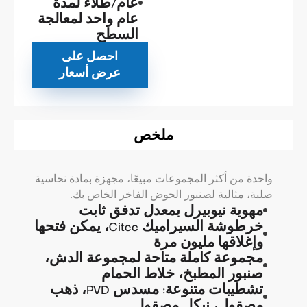
عام/طلاء لمدة
عام واحد لمعالجة
السطح
احصل على
عرض أسعار
ملخص
واحدة من أكثر المجموعات مبيعًا، مجهزة بمادة نحاسية
صلبة، مثالية لصنبور الحوض الفاخر الخاص بك.
مهوية نيوبيرل بمعدل تدفق ثابت
خرطوشة السيراميك Citec، يمكن فتحها
وإغلاقها مليون مرة
مجموعة كاملة متاحة لمجموعة الدش،
صنبور المطبخ، خلاط الحمام
تشطيبات متنوعة: مسدس PVD، ذهب
مصقول، نيكل مصقول...