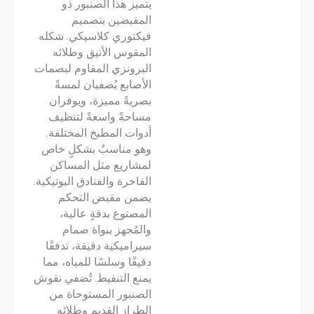
يتميز هذا الصنبور ذو
المقبضين بتصميم
فيكتوري كلاسيكي. شكله
المقوس الأنيق وطلائه
البرونزي المقاوم لبصمات
الأصابع يُضفيان لمسةً
بصريةً مميزة، ويوفران
مساحةً واسعةً لتنظيف
أدوات المطبخ المختلفة.
وهو مناسبٌ بشكلٍ خاص
لمشاريع مثل المساكن
الفاخرة والفنادق البوتيكية.
يضمن مقبض التحكم
المصنوع بدقةٍ عالية،
والمُجهز بنواة صمام
سيراميكية دقيقة، تدفقًا
دقيقًا وسلسًا للمياه، مما
يمنع التنقيط. تُضفي نقوش
الصنبور المستوحاة من
الطراز القديم وطلائه