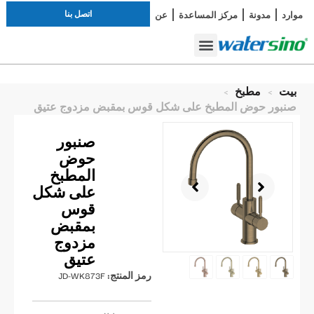
اتصل بنا
موارد
مدونة
مركز المساعدة
عن
دراسة الحالة
صنبور الحمام
أطقم الاستحمام
بيت
>
مطبخ
>
صنبور حوض المطبخ على شكل قوس بمقبض مزدوج عتيق
صنبور
حوض
المطبخ
على شكل
قوس
بمقبض
مزدوج
عتيق
رمز المنتج:
JD-WK873F