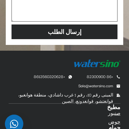
إرسال الطلب
+8613560320628
+86 82300900
Sale@watersino.com
المبنى رقم 10، رقم 1 غرب داشادي، منطقة هوانغبو،
قوانغتشو، قوانغدونغ، الصين
مطبخ
صنبور
حوض
حمام