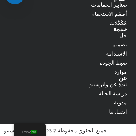
صنابير الحمامات
أطقم الاستحمام
مُكَمِّلات
خدمة
حل
تصميم
الاستدامة
ضبط الجودة
موارد
عن
نبذة عن واترسينو
دراسة الحالة
مدونة
اتصل بنا
جميع الحقوق محفوظة © 2026 لشركة واترسينو.
Arabic