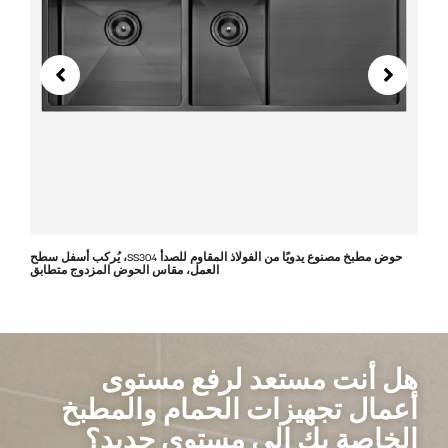
حوض مطبخ مصنوع يدويًا من الفولاذ المقاوم للصدأ SS304، يُركب أسفل سطح
العمل، مقاس الحوض المزدوج متطابق
هل أنت مستعد لرفع مستوى
أعمال تجهيزات الحمام والمطبخ
الخاصة بك إلى مستوى جديد؟