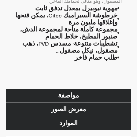
المصقول، وهو مثالي لحمامك الفاخر.
مهوية نيوبيرل بمعدل تدفق ثابت
خرطوشة السيراميك Citec، يمكن فتحها
وإغلاقها مليون مرة
مجموعة كاملة متاحة لمجموعة الدش،
صنبور المطبخ، خلاط الحمام
تشطيبات متنوعة: مسدس PVD، ذهب
مصقول، نيكل مصقول...
طلب حمام فاخر
مواصفة
معرض الصور
الموارد