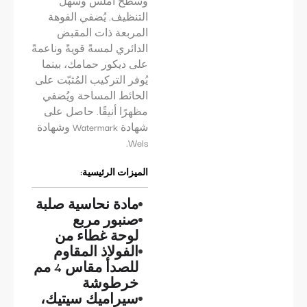
وسطح أملس وسهل
التنظيف. يُضفي الفوهة
المربعة ذات المقبض
الدائري لمسةً قويةً وناعمةً
على ديكور حمامك، بينما
يُوفر التركيب المُثبّت على
الحائط المساحة ويُضفي
مظهرًا أنيقًا. حاصل على
شهادة Watermark وشهادة
Wels.
الميزات الرئيسية:
مادة نحاسية صلبة
صنبور مربع
لوحة غطاء من
الفولاذ المقاوم
للصدأ مقاس 4 مم
خرطوشة
سيراميك سيتيك،