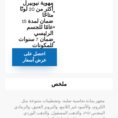
مهوية نيوبيرل
أكثر من 20 لونًا
متاحًا
ضمان لمدة 15
عامًا للجسم
الرئيسي
ضمان 7 سنوات
للمكونات
احصل على
عرض أسعار
ملخص
مجهز بمادة نحاسية صلبة، وتشطيبات متنوعة مثل
الكروم، والأسود غير اللامع، والبرونز العتيق، والرمادي
المعدني PVD، والذهب المصقول، والذهب الوردي