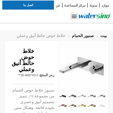
اتصل بنا
موارد
مدونة
مركز المساعدة
عن
دراسة الحالة
صنبور الحمام
أطقم الاستحمام
بيت
>
صنبور الحمام
>
خلاط حوض حائط أنيق وعملي
خلاط
حوض
حائط أنيق
وعملي
رمز المنتج:
JD-WB793-1**
صنبور خلاط حوض الحمام
من مجموعة 79، يتميز
بتصميم أنيق وعصري
بجودة فائقة، وهيكل متين