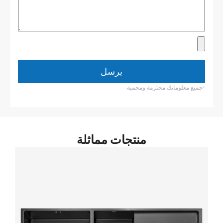
يرسل
*جميع معلوماتك محترمة ومحمية.
منتجات مماثلة