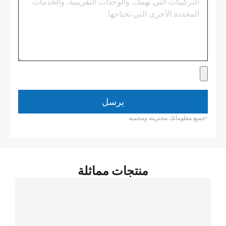
يرسل
*جميع معلوماتك محترمة ومحمية.
منتجات مماثلة