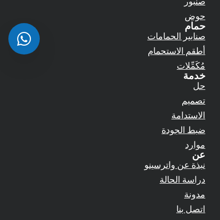
صنبور
حوض
حمام
صنابير الحمامات
أطقم الاستحمام
مُكَمِّلات
خدمة
حل
تصميم
الاستدامة
ضبط الجودة
موارد
عن
نبذة عن واترسينو
دراسة الحالة
مدونة
اتصل بنا