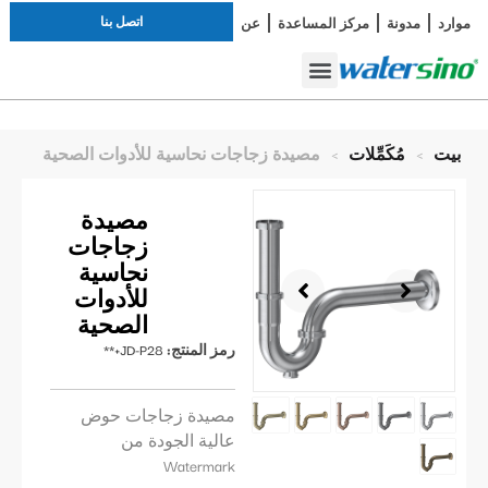
اتصل بنا
موارد
مدونة
مركز المساعدة
عن
دراسة الحالة
صنبور الحمام
أطقم الاستحمام
بيت
>
مُكَمِّلات
>
مصيدة زجاجات نحاسية للأدوات الصحية
مصيدة
زجاجات
نحاسية
للأدوات
الصحية
رمز المنتج:
JD-P28+**
مصيدة زجاجات حوض
عالية الجودة من
Watermark