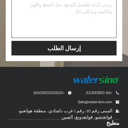
إرسال الطلب
+8613560320628
+86 82300900
Sale@watersino.com
المبنى رقم 10، رقم 1 غرب داشادي، منطقة هوانغبو،
قوانغتشو، قوانغدونغ، الصين
مطبخ