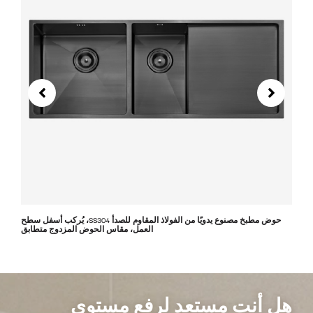
حوض مطبخ مصنوع يدويًا من الفولاذ المقاوم للصدأ SS304، يُركب أسفل سطح
العمل، مقاس الحوض المزدوج متطابق
هل أنت مستعد لرفع مستوى