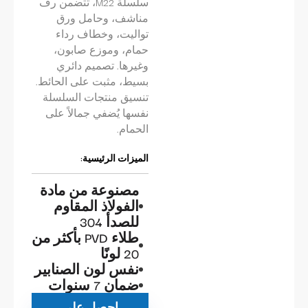
سلسلة M22، تتضمن رف
مناشف، وحامل ورق
تواليت، وخطاف رداء
حمام، وموزع صابون،
وغيرها. تصميم دائري
بسيط، مثبت على الحائط.
تنسيق منتجات السلسلة
نفسها يُضفي جمالاً على
الحمام.
الميزات الرئيسية:
مصنوعة من مادة
الفولاذ المقاوم
للصدأ 304
طلاء PVD بأكثر من
20 لونًا
نفس لون الصنابير
ضمان 7 سنوات
احصل على