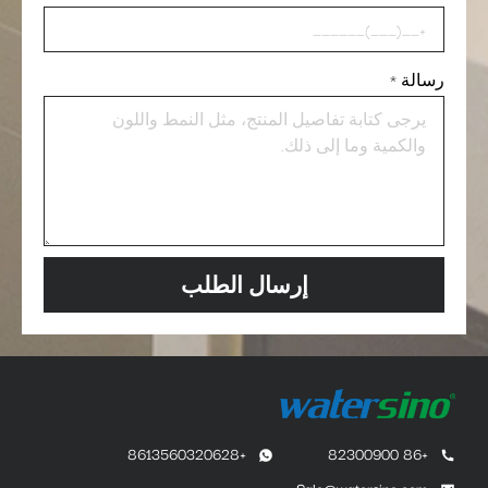
رسالة
*
إرسال الطلب
+8613560320628
+86 82300900