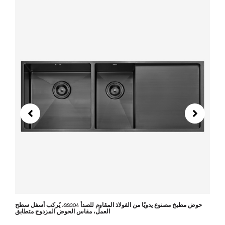
حوض مطبخ مصنوع يدويًا من الفولاذ المقاوم للصدأ SS304، يُركب أسفل سطح
العمل، مقاس الحوض المزدوج متطابق