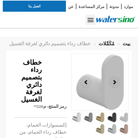
اتصل بنا
موارد
مدونة
مركز المساعدة
عن
دراسة الحالة
صنبور الحمام
أطقم الاستحمام
بيت
>
مُكَمِّلات
>
خطاف رداء بتصميم دائري لغرفة الغسيل
خطاف
رداء
بتصميم
دائري
لغرفة
الغسيل
رمز المنتج:
م229**
إكسسوارات الحمام،
خطاف رداء الحمام، من