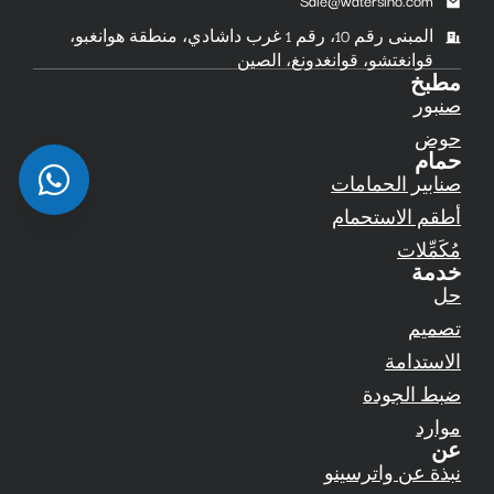
Sale@watersino.com
المبنى رقم 10، رقم 1 غرب داشادي، منطقة هوانغبو،
قوانغتشو، قوانغدونغ، الصين
مطبخ
صنبور
حوض
حمام
صنابير الحمامات
أطقم الاستحمام
مُكَمِّلات
خدمة
حل
تصميم
الاستدامة
ضبط الجودة
موارد
عن
نبذة عن واترسينو