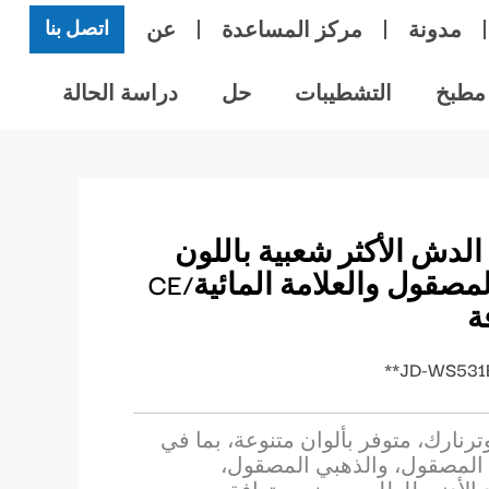
مدونة
مركز المساعدة
عن
اتصل بنا
مطبخ
التشطيبات
حل
دراسة الحالة
لدش الأكثر شعبية باللون
الذهبي المصقول والعلامة المائية/CE
ة
ارك، متوفر بألوان متنوعة، بما في
 المصقول، والذهبي المصقول،