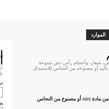
الموارد
ا
أ
صص، شعار، وأحجام رأس دش متنوعة
ات
AB وظائف محمولة باليد أو مصنوعة من النحاس للاستبدال.
با
اس
وع من النحاس
ها