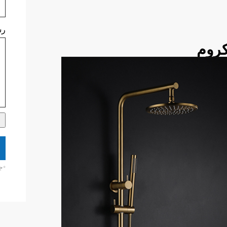
رس
روم
*ج