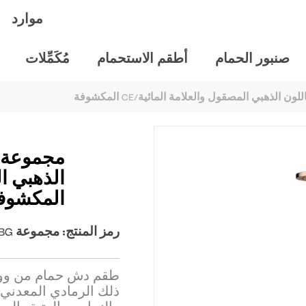
موارد
صنبور الحمام
أطقم الاستحمام
مُكَمِّلات
لذهبي المصقول والعلامة المائية/CE المكشوفة
مجموعة ا
المكشوف
رمز المنتج:
مجموعة JD-WS531BG**
طقم دش حمام من ووترن
ذلك الرمادي المعدني