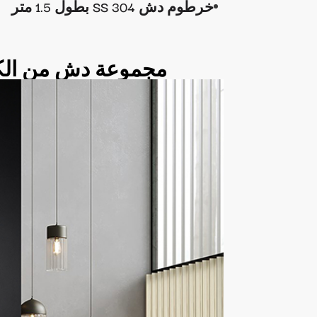
خرطوم دش SS 304 بطول 1.5 متر
مجموعة دش من الك