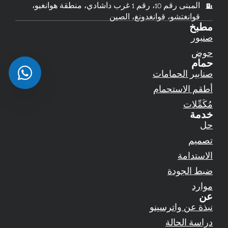
المبنى رقم 10، رقم 1 غرب داشادي، منطقة هوانغبو،
قوانغتشو، قوانغدونغ، الصين
مطبخ
صنبور
حوض
حمام
صنابير الحمامات
أطقم الاستحمام
مُكَمِّلات
خدمة
حل
تصميم
الاستدامة
ضبط الجودة
موارد
عن
نبذة عن واترسينو
دراسة الحالة