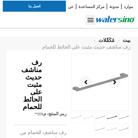
اتصل بنا
موارد
مدونة
مركز المساعدة
عن
دراسة الحالة
صنبور الحمام
أطقم الاستحمام
بيت
>
مُكَمِّلات
>
رف مناشف حديث مثبت على الحائط للحمام
رف
مناشف
حديث
مثبت
على
الحائط
للحمام
رمز المنتج:
م201**
رف مناشف للحمام من