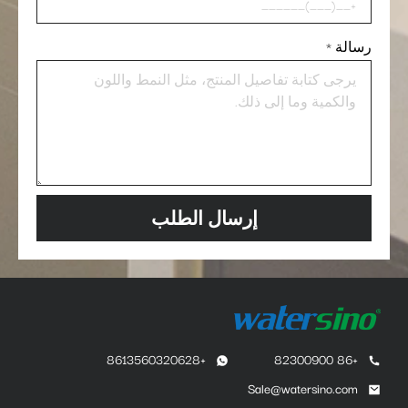
رسالة
*
إرسال الطلب
+8613560320628
+86 82300900
Sale@watersino.com