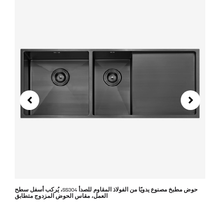
حوض مطبخ مصنوع يدويًا من الفولاذ المقاوم للصدأ SS304، يُركب أسفل سطح
العمل، مقاس الحوض المزدوج متطابق