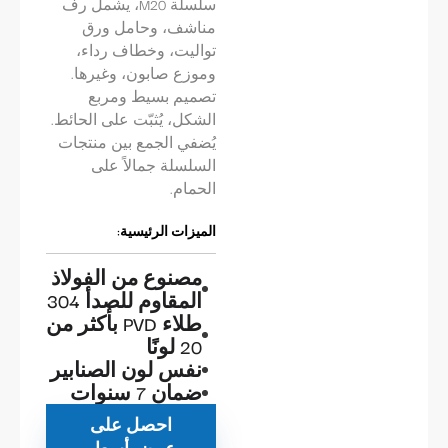
سلسلة M20، يشمل رف
مناشف، وحامل ورق
تواليت، وخطاف رداء،
وموزع صابون، وغيرها.
تصميم بسيط ومربع
الشكل، يُثبّت على الحائط.
يُضفي الجمع بين منتجات
السلسلة جمالاً على
الحمام.
الميزات الرئيسية:
مصنوع من الفولاذ
المقاوم للصدأ 304
طلاء PVD بأكثر من
20 لونًا
نفس لون الصنابير
ضمان 7 سنوات
احصل على