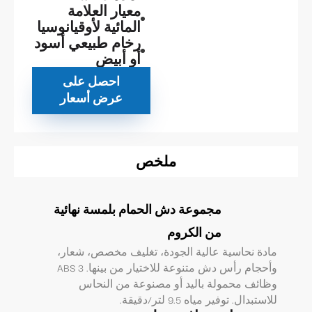
معيار العلامة
المائية لأوقيانوسيا
رخام طبيعي أسود
أو أبيض
احصل على
عرض أسعار
ملخص
مجموعة دش الحمام بلمسة نهائية
من الكروم
مادة نحاسية عالية الجودة، تغليف مخصص، شعار،
وأحجام رأس دش متنوعة للاختيار من بينها. ABS 3
وظائف محمولة باليد أو مصنوعة من النحاس
للاستبدال. توفير مياه 9.5 لتر/دقيقة.