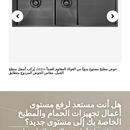
حوض مطبخ مصنوع يدويًا من الفولاذ المقاوم للصدأ SS304، يُركب أسفل سطح
العمل، مقاس الحوض المزدوج متطابق
هل أنت مستعد لرفع مستوى
أعمال تجهيزات الحمام والمطبخ
الخاصة بك إلى مستوى جديد؟