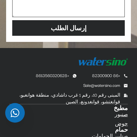
إرسال الطلب
+8613560320628
+86 82300900
Sale@watersino.com
المبنى رقم 10، رقم 1 غرب داشادي، منطقة هوانغبو،
قوانغتشو، قوانغدونغ، الصين
مطبخ
صنبور
حوض
حمام
صنابير الحمامات