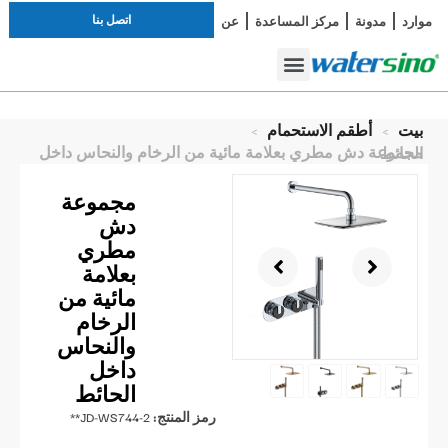
اتصل بنا
موارد
مدونة
مركز المساعدة
عن
دراسة الحالة
صنبور الحمام
أطقم الاستحمام
بيت
>
أطقم الاستحمام
>
مجموعة دش مطري بعلامة مائية من الرخام والنحاس داخل الحائط
مجموعة
دش
مطري
بعلامة
مائية من
الرخام
والنحاس
داخل
الحائط
رمز المنتج:
JD-WS744-2**