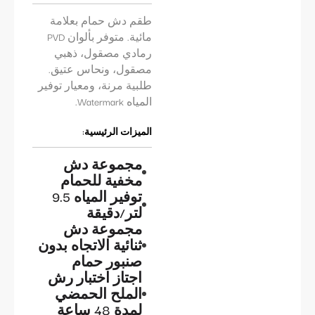
طقم دش حمام بعلامة
مائية. متوفر بألوان PVD
رمادي مصقول، ذهبي
مصقول، ونحاس عتيق.
طلبية مرنة، ومعيار توفير
المياه Watermark.
الميزات الرئيسية:
مجموعة دش
مخفية للحمام
توفير المياه 9.5
لتر/دقيقة
مجموعة دش
ثنائية الاتجاه بدون
صنبور حمام
اجتاز اختبار رش
الملح الحمضي
لمدة 48 ساعة