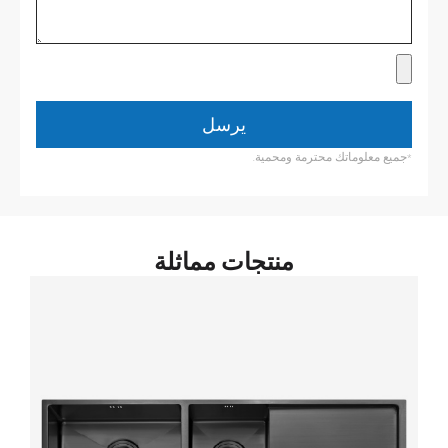
يرسل
*جميع معلوماتك محترمة ومحمية.
منتجات مماثلة