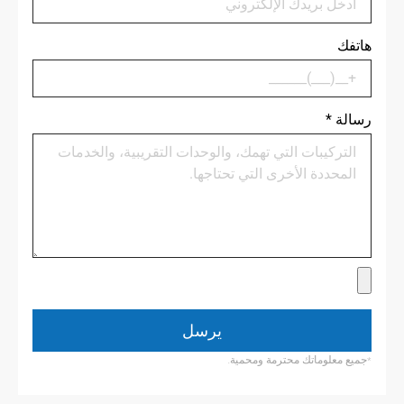
هاتفك
رسالة
*
يرسل
*جميع معلوماتك محترمة ومحمية.