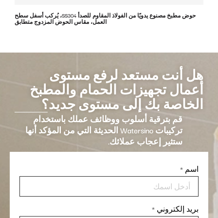
حوض مطبخ مصنوع يدويًا من الفولاذ المقاوم للصدأ SS304، يُركب أسفل سطح
العمل، مقاس الحوض المزدوج متطابق
هل أنت مستعد لرفع مستوى
أعمال تجهيزات الحمام والمطبخ
الخاصة بك إلى مستوى جديد؟
قم بترقية أسلوب ووظائف عملك باستخدام
تركيبات Watersino الحديثة التي من المؤكد أنها
ستثير إعجاب عملائك.
اسم
*
بريد إلكتروني
*