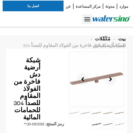
اتصل بنا
موارد
مدونة
مركز المساعدة
عن
دراسة الحالة
صنبور الحمام
أطقم الاستحمام
بيت
>
مُكَمِّلات
>
شبكة أرضية دش فاخرة من الفولاذ المقاوم للصدأ 304 للحمامات المائية
شبكة
أرضية
دش
فاخرة من
الفولاذ
المقاوم
للصدأ 304
للحمامات
المائية
رمز المنتج:
JD-DS201E**