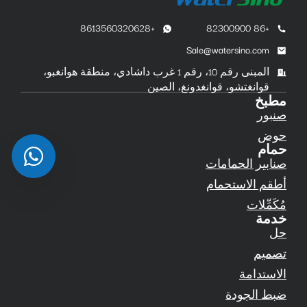
+8613560320628
+86 82300900
Sale@watersino.com
المبنى رقم 10، رقم 1 غرب داشادي، منطقة هوانغبو،
قوانغتشو، قوانغدونغ، الصين
مطبخ
صنبور
حوض
حمام
صنابير الحمامات
أطقم الاستحمام
مُكَمِّلات
خدمة
حل
تصميم
الاستدامة
ضبط الجودة