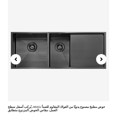
حوض مطبخ مصنوع يدويًا من الفولاذ المقاوم للصدأ SS304، يُركب أسفل سطح
العمل، مقاس الحوض المزدوج متطابق