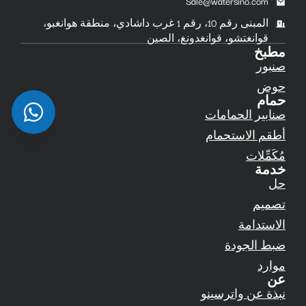
Sale@watersino.com
المبنى رقم 10، رقم 1 غرب داشادي، منطقة هوانغبو،
قوانغتشو، قوانغدونغ، الصين
مطبخ
صنبور
حوض
حمام
صنابير الحمامات
أطقم الاستحمام
مُكَمِّلات
خدمة
حل
تصميم
الاستدامة
ضبط الجودة
موارد
عن
نبذة عن واترسينو