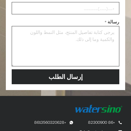
رسالة
*
إرسال الطلب
+8613560320628
+86 82300900