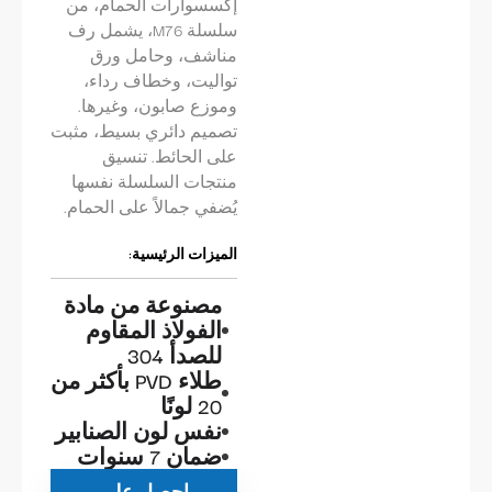
إكسسوارات الحمام، من
سلسلة M76، يشمل رف
مناشف، وحامل ورق
تواليت، وخطاف رداء،
وموزع صابون، وغيرها.
تصميم دائري بسيط، مثبت
على الحائط. تنسيق
منتجات السلسلة نفسها
يُضفي جمالاً على الحمام.
الميزات الرئيسية:
مصنوعة من مادة
الفولاذ المقاوم
للصدأ 304
طلاء PVD بأكثر من
20 لونًا
نفس لون الصنابير
ضمان 7 سنوات
احصل على