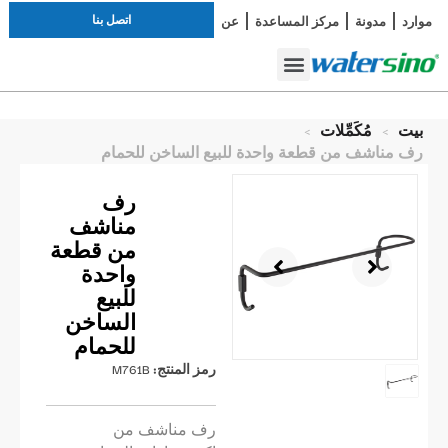
اتصل بنا
موارد
مدونة
مركز المساعدة
عن
دراسة الحالة
صنبور الحمام
أطقم الاستحمام
بيت
>
مُكَمِّلات
>
رف مناشف من قطعة واحدة للبيع الساخن للحمام
رف
مناشف
من قطعة
واحدة
للبيع
الساخن
للحمام
رمز المنتج:
M761B
رف مناشف من