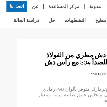
مدونة
مركز المساعدة
عن
اتصل بنا
مطبخ
التشطيبات
حل
دراسة الحالة
دش مطري من الفولاذ
3 مع رأس دش
طقم دش حمام من ووترمارك. متوفر بألوان PVD رمادي
ونحاس عتيق. طلبية مرنة، ومعيار
.