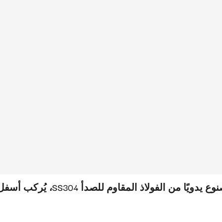
ذ المقاوم للصدأ SS304، يُركب أسفل سطح العمل، مقاس الحوض المزدوج متطابق