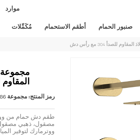
موارد
صنبور الحمام
أطقم الاستحمام
مُكَمِّلات
للصدأ 304 مع رأس دش
مجموعة 
المقاوم للصدأ 04
رمز المنتج:
مجموعة JD-SS186**
مصقول، ذهبي مصقول، 
ووترمارك لتوفير المياه