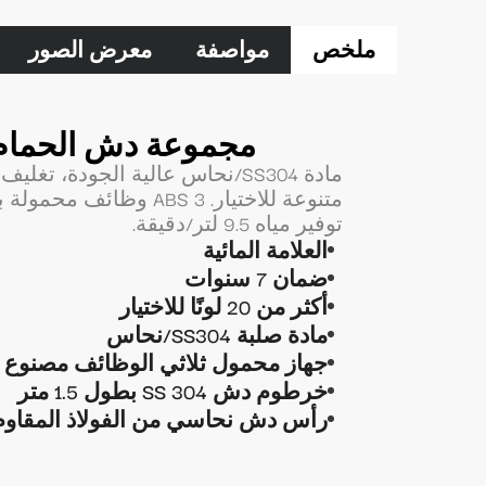
ملخص
مواصفة
معرض الصور
مجموعة دش الحمام ب
مادة SS304/نحاس عالية الجودة
متنوعة للاختيار. ABS 3 
توفير مياه 9.5 لتر/دقيقة.
العلامة المائية
ضمان 7 سنوات
أكثر من 20 لونًا للاختيار
مادة صلبة SS304/نحاس
جهاز محمول ثلاثي الوظائف مصنوع من مادة ABS أو مصن
خرطوم دش SS 304 بطول 1.5 متر
رأس دش نحاسي من الفولاذ المقاوم للصدأ 304 بمقاس 2/16