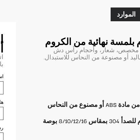
الموارد
ا
لمسة نهائية من الكروم
أ
، تغليف مخصص، شعار، وأحجام رأس دش
ات
وظائف محمولة باليد أو مصنوعة من النحاس للاستبدال.
با
اس
ها
وع من النحاس
8/10/1 بوصة
رس