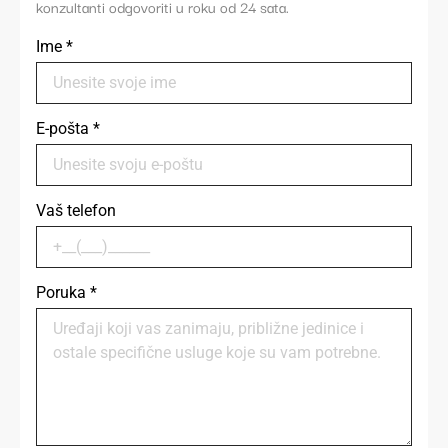
konzultanti odgovoriti u roku od 24 sata.
Ime
*
E-pošta
*
Vaš telefon
Poruka
*