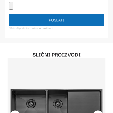
POSLATI
*Svi vaši podaci su poštovani i zaštićeni.
SLIČNI PROIZVODI