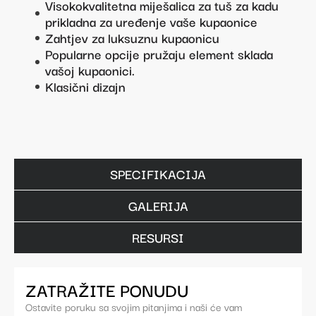
Visokokvalitetna miješalica za tuš za kadu
prikladna za uređenje vaše kupaonice
Zahtjev za luksuznu kupaonicu
Popularne opcije pružaju element sklada
vašoj kupaonici.
Klasični dizajn
SPECIFIKACIJA
GALERIJA
RESURSI
ZATRAŽITE PONUDU
Ostavite poruku sa svojim pitanjima i naši će vam