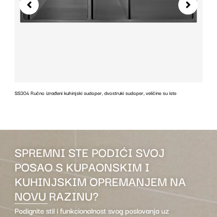
SS304 Ručno izrađeni kuhinjski sudoper, dvostruki sudoper, veličine su iste
z
SPREMNI STE PODIĆI SVOJ
POSAO S KUPAONSKIM I
KUHINJSKIM OPREMANJEM NA
NOVU RAZINU?
Podignite stil i funkcionalnost svog poslovanja uz