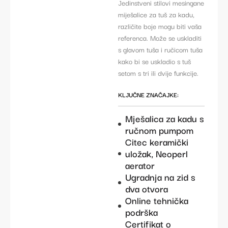
Jedinstveni stilovi mesingane
miješalice za tuš za kadu,
različite boje mogu biti vaša
referenca. Može se uskladiti
s glavom tuša i ručicom tuša
kako bi se uskladio s tuš
setom s tri ili dvije funkcije.
KLJUČNE ZNAČAJKE:
Mješalica za kadu s
ručnom pumpom
Citec keramički
uložak, Neoperl
aerator
Ugradnja na zid s
dva otvora
Online tehnička
podrška
Certifikat o