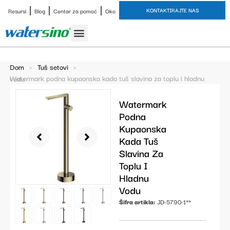
KONTAKTIRAJTE NAS
Resursi
Blog
Centar za pomoć
Oko
Slavina za kupaonicu
Završne obrade
Studija slučaja
Dom
>
Tuš setovi
>
Watermark podna kupaonska kada tuš slavina za toplu i hladnu vodu
Watermark
Podna
Kupaonska
Kada Tuš
Slavina Za
Toplu I
Hladnu
Vodu
Šifra artikla:
JD-5790-1**