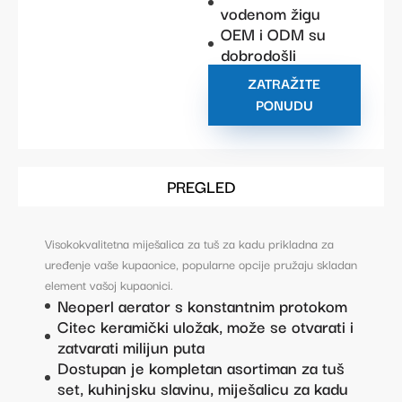
vodenom žigu
OEM i ODM su
dobrodošli
ZATRAŽITE
PONUDU
PREGLED
Visokokvalitetna miješalica za tuš za kadu prikladna za
uređenje vaše kupaonice, popularne opcije pružaju skladan
element vašoj kupaonici.
Neoperl aerator s konstantnim protokom
Citec keramički uložak, može se otvarati i
zatvarati milijun puta
Dostupan je kompletan asortiman za tuš
set, kuhinjsku slavinu, miješalicu za kadu