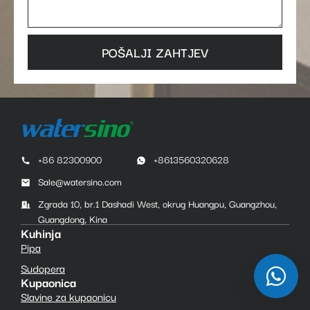
POŠALJI ZAHTJEV
+86 82300900
+8613560320628
Sale@watersino.com
Zgrada 10, br.1 Dashadi West, okrug Huangpu, Guangzhou,
Guangdong, Kina
Kuhinja
Pipa
Sudopera
Kupaonica
Slavine za kupaonicu