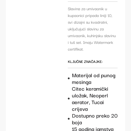
Slavina za umivaonik u
kupaonici pripada liniji 10,
svi dizajni su kvadratni,
uključujući slavinu za
umivaonik, kuhinjsku slavinu
i tuš set. Imaju Watermark
certifikat.
KLJUČNE ZNAČAJKE:
Materijal od punog
mesinga
Citec keramički
uložak, Neoperl
aerator, Tucai
crijeva
Dostupno preko 20
boja
15 godina jamstva