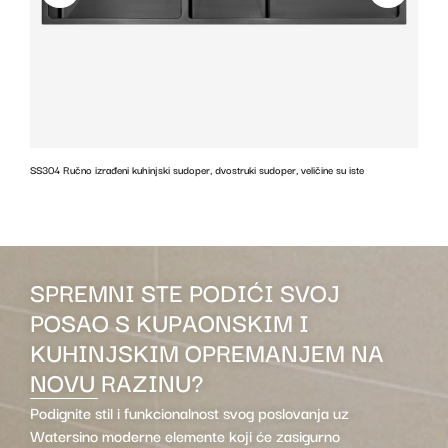
SS304 Ručno izrađeni kuhinjski sudoper, dvostruki sudoper, veličine su iste
z
SPREMNI STE PODIĆI SVOJ
POSAO S KUPAONSKIM I
KUHINJSKIM OPREMANJEM NA
NOVU RAZINU?
Podignite stil i funkcionalnost svog poslovanja uz
Watersino moderne elemente koji će zasigurno