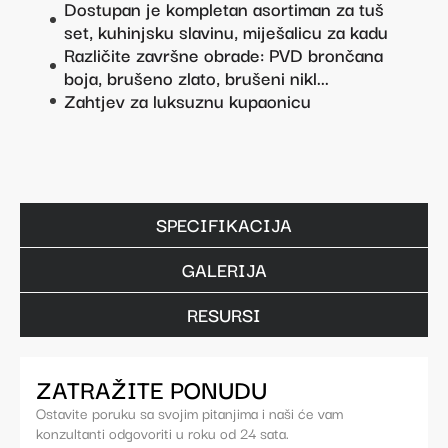
Dostupan je kompletan asortiman za tuš
set, kuhinjsku slavinu, miješalicu za kadu
Različite završne obrade: PVD brončana
boja, brušeno zlato, brušeni nikl...
Zahtjev za luksuznu kupaonicu
SPECIFIKACIJA
GALERIJA
RESURSI
ZATRAŽITE PONUDU
Ostavite poruku sa svojim pitanjima i naši će vam
konzultanti odgovoriti u roku od 24 sata.