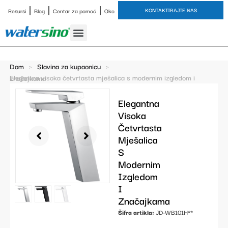
KONTAKTIRAJTE NAS
Resursi
Blog
Centar za pomoć
Oko
Slavina za kupaonicu
Završne obrade
Studija slučaja
Dom
>
Slavina za kupaonicu
>
Elegantna visoka četvrtasta mješalica s modernim izgledom i značajkama
Elegantna
Visoka
Četvrtasta
Mješalica
S
Modernim
Izgledom
I
Značajkama
Šifra artikla:
JD-WB101H**