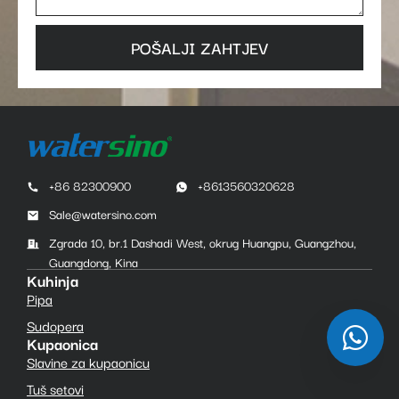
POŠALJI ZAHTJEV
+86 82300900
+8613560320628
Sale@watersino.com
Zgrada 10, br.1 Dashadi West, okrug Huangpu, Guangzhou,
Guangdong, Kina
Kuhinja
Pipa
Sudopera
Kupaonica
Slavine za kupaonicu
Tuš setovi