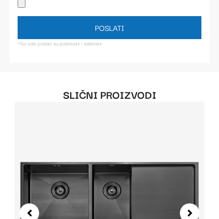
POSLATI
*Svi vaši podaci su poštovani i zaštićeni.
SLIČNI PROIZVODI