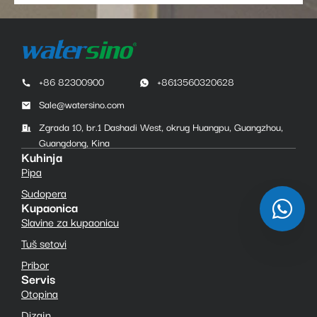
+86 82300900
+8613560320628
Sale@watersino.com
Zgrada 10, br.1 Dashadi West, okrug Huangpu, Guangzhou,
Guangdong, Kina
Kuhinja
Pipa
Sudopera
Kupaonica
Slavine za kupaonicu
Tuš setovi
Pribor
Servis
Otopina
Dizajn