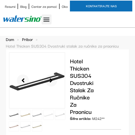
KONTAKTIRAJTE NAS
Resursi
Blog
Centar za pomoć
Oko
Slavina za kupaonicu
Završne obrade
Studija slučaja
Dom
>
Pribor
>
Hotel Thicken SUS304 Dvostruki stalak za ručnike za praonicu
Hotel
Thicken
SUS304
Dvostruki
Stalak Za
Ručnike
Za
Praonicu
Šifra artikla:
M242**