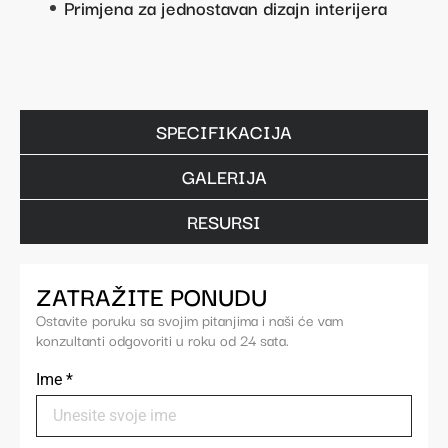
Primjena za jednostavan dizajn interijera
SPECIFIKACIJA
GALERIJA
RESURSI
ZATRAŽITE PONUDU
Ostavite poruku sa svojim pitanjima i naši će vam
konzultanti odgovoriti u roku od 24 sata.
Ime
*