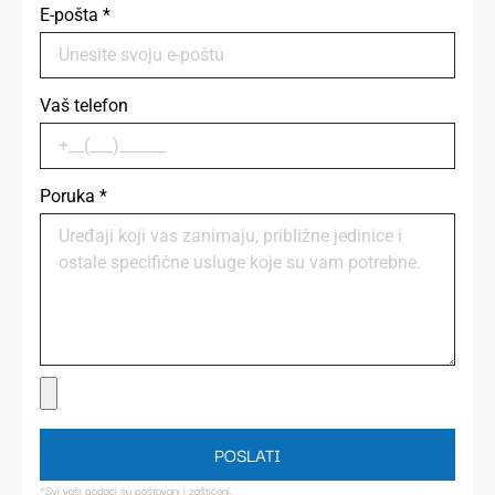
E-pošta
*
Vaš telefon
Poruka
*
POSLATI
*Svi vaši podaci su poštovani i zaštićeni.