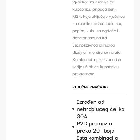
Vješalica za ručnike za
kupaonicu pripada seriji
M24, koja uključuje vješalicu
za ručnike, držač toaletnog
papira, kuku za ogrtače i
dozator sapuna itd.
Jednostavnog okruglog
dizajna i montira se na zid.
Kombinacija proizvoda iste
serije učinit će kupaonicu
prekrasnom.
KLJUČNE ZNAČAJKE:
Izrađen od
nehrđajućeg čelika
304
PVD premaz u
preko 20+ boja
Ista kombinacija