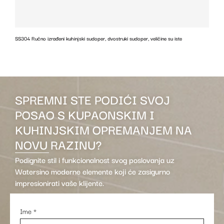
SS304 Ručno izrađeni kuhinjski sudoper, dvostruki sudoper, veličine su iste
z
SPREMNI STE PODIĆI SVOJ
POSAO S KUPAONSKIM I
KUHINJSKIM OPREMANJEM NA
NOVU RAZINU?
Podignite stil i funkcionalnost svog poslovanja uz
Watersino moderne elemente koji će zasigurno
impresionirati vaše klijente.
Ime
*