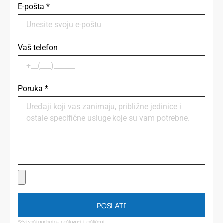
E-pošta
*
Vaš telefon
Poruka
*
POSLATI
*Svi vaši podaci su poštovani i zaštićeni.