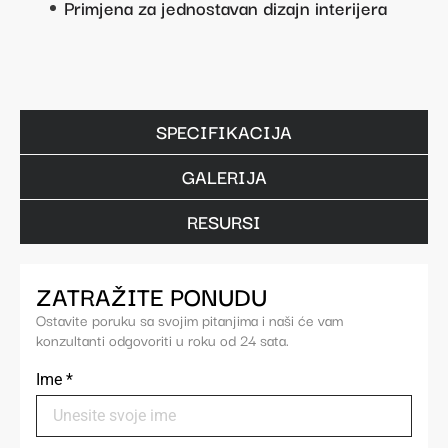
Primjena za jednostavan dizajn interijera
SPECIFIKACIJA
GALERIJA
RESURSI
ZATRAŽITE PONUDU
Ostavite poruku sa svojim pitanjima i naši će vam
konzultanti odgovoriti u roku od 24 sata.
Ime
*