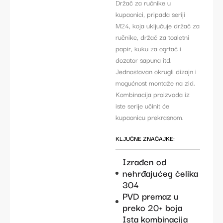
Držač za ručnike u
kupaonici, pripada seriji
M24, koja uključuje držač za
ručnike, držač za toaletni
papir, kuku za ogrtač i
dozator sapuna itd.
Jednostavan okrugli dizajn i
mogućnost montaže na zid.
Kombinacija proizvoda iz
iste serije učinit će
kupaonicu prekrasnom.
KLJUČNE ZNAČAJKE:
Izrađen od
nehrđajućeg čelika
304
PVD premaz u
preko 20+ boja
Ista kombinacija