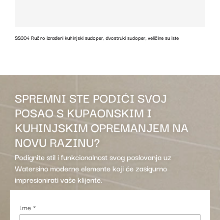
SS304 Ručno izrađeni kuhinjski sudoper, dvostruki sudoper, veličine su iste
z
SPREMNI STE PODIĆI SVOJ
POSAO S KUPAONSKIM I
KUHINJSKIM OPREMANJEM NA
NOVU RAZINU?
Podignite stil i funkcionalnost svog poslovanja uz
Watersino moderne elemente koji će zasigurno
impresionirati vaše klijente.
Ime
*