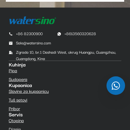
+86 82300900
+8613560320628
Sale@watersino.com
Zgrada 10, br.1 Dashadi West, okrug Huangpu, Guangzhou,
Guangdong, Kina
Kuhinja
Pipa
Sudopera
Kupaonica
Slavine za kupaonicu
Tuš setovi
Pribor
Servis
Otopina
Dizajn