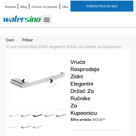
KONTAKTIRAJTE NAS
Resursi
Blog
Centar za pomoć
Oko
Slavina za kupaonicu
Završne obrade
Studija slučaja
Dom
>
Pribor
>
Vruća rasprodaja Zidni elegantni držač za ručnike za kupaonicu
Vruća
Rasprodaja
Zidni
Elegantni
Držač Za
Ručnike
Za
Kupaonicu
Šifra artikla:
M246**