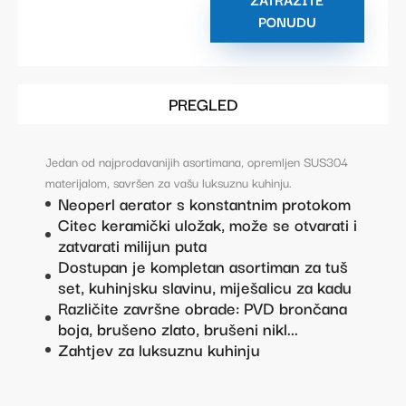
PONUDU
PREGLED
Jedan od najprodavanijih asortimana, opremljen SUS304
materijalom, savršen za vašu luksuznu kuhinju.
Neoperl aerator s konstantnim protokom
Citec keramički uložak, može se otvarati i
zatvarati milijun puta
Dostupan je kompletan asortiman za tuš
set, kuhinjsku slavinu, miješalicu za kadu
Različite završne obrade: PVD brončana
boja, brušeno zlato, brušeni nikl...
Zahtjev za luksuznu kuhinju