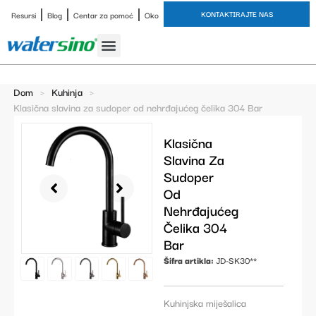
KONTAKTIRAJTE NAS
Resursi
Blog
Centar za pomoć
Oko
Slavina za kupaonicu
Završne obrade
Studija slučaja
Dom
>
Kuhinja
>
Klasična slavina za sudoper od nehrđajućeg čelika 304 Bar
Klasična
Slavina Za
Sudoper
Od
Nehrđajućeg
Čelika 304
Bar
Šifra artikla:
JD-SK30**
Kuhinjska miješalica