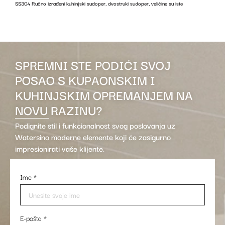
SS304 Ručno izrađeni kuhinjski sudoper, dvostruki sudoper, veličine su iste
z
SPREMNI STE PODIĆI SVOJ
POSAO S KUPAONSKIM I
KUHINJSKIM OPREMANJEM NA
NOVU RAZINU?
Podignite stil i funkcionalnost svog poslovanja uz
Watersino moderne elemente koji će zasigurno
impresionirati vaše klijente.
Ime
*
E-pošta
*