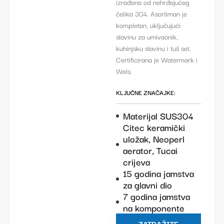
izrađena od nehrđajućeg
čelika 304. Asortiman je
kompletan, uključujući
slavinu za umivaonik,
kuhinjsku slavinu i tuš set.
Certificirana je Watermark i
Wels.
KLJUČNE ZNAČAJKE:
Materijal SUS304
Citec keramički
uložak, Neoperl
aerator, Tucai
crijeva
15 godina jamstva
za glavni dio
7 godina jamstva
na komponente
ZATRAŽITE