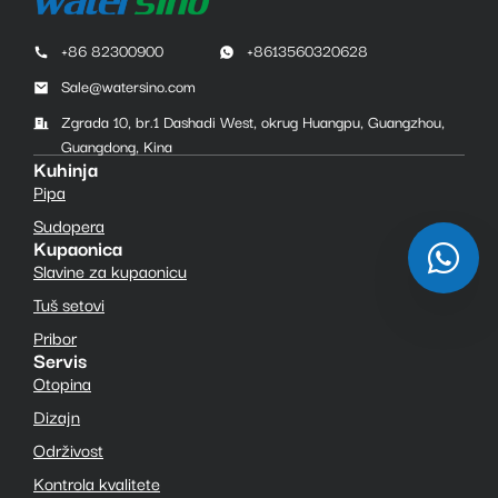
+86 82300900
+8613560320628
Sale@watersino.com
Zgrada 10, br.1 Dashadi West, okrug Huangpu, Guangzhou,
Guangdong, Kina
Kuhinja
Pipa
Sudopera
Kupaonica
Slavine za kupaonicu
Tuš setovi
Pribor
Servis
Otopina
Dizajn
Održivost
Kontrola kvalitete