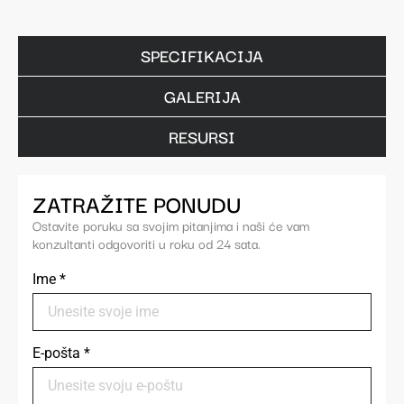
SPECIFIKACIJA
GALERIJA
RESURSI
ZATRAŽITE PONUDU
Ostavite poruku sa svojim pitanjima i naši će vam
konzultanti odgovoriti u roku od 24 sata.
Ime
*
E-pošta
*