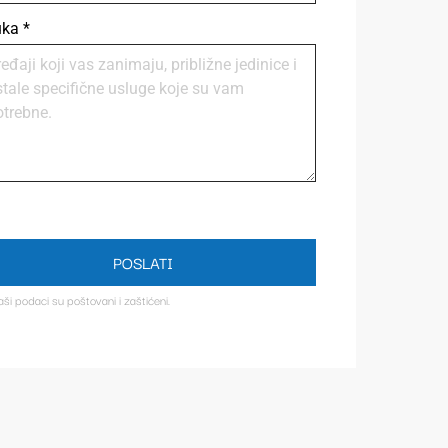
uka
*
POSLATI
aši podaci su poštovani i zaštićeni.