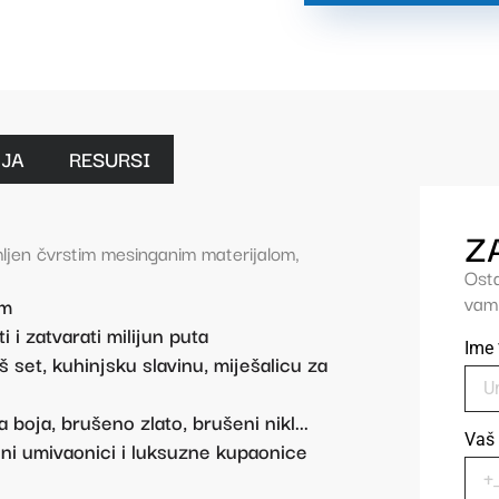
IJA
RESURSI
Z
ljen čvrstim mesinganim materijalom,
Osta
vam 
om
 i zatvarati milijun puta
Ime
set, kuhinjsku slavinu, miješalicu za
boja, brušeno zlato, brušeni nikl...
Vaš 
lni umivaonici i luksuzne kupaonice