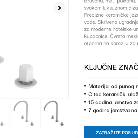
Brušena, mat, polirana,
svakom luksuznom dizajnu
Precizne keramičke jezg
vode. Skrivena ugradnja 
za moderne hotelske um
kupaonice. Čvrsta mesin
otporna na koroziju za u
KLJUČNE ZNAČ
Materijal od punog
Citec keramički ulož
15 godina jamstva za
7 godina jamstva n
ZATRAŽITE PONU