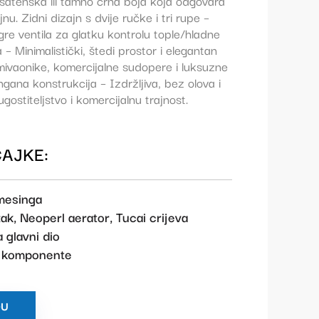
 satenska ili tamno crna boja koja odgovara
. Zidni dizajn s dvije ručke i tri rupe –
re ventila za glatku kontrolu tople/hladne
– Minimalistički, štedi prostor i elegantan
ivaonike, komercijalne sudopere i luksuzne
gana konstrukcija – Izdržljiva, bez olova i
gostiteljstvo i komercijalnu trajnost.
AJKE:
 mesinga
ak, Neoperl aerator, Tucai crijeva
 glavni dio
a komponente
DU