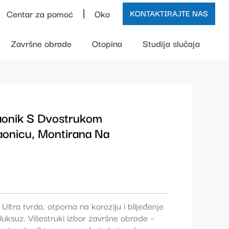
Centar za pomoć
Oko
KONTAKTIRAJTE NAS
Završne obrade
Otopina
Studija slučaja
aonik S Dvostrukom
onicu, Montirana Na
ltra tvrda, otporna na koroziju i blijeđenje
luksuz. Višestruki izbor završne obrade –