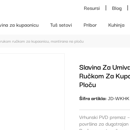
Resursi
Blog
vina za kupaonicu
Tuš setovi
Pribor
Kuhinja
trukom ručkom za kupaonicu, montirana na ploču
Slavina Za Umiv
Ručkom Za Kupa
Ploču
Šifra artikla:
JD-WKHK
Vrhunski PVD premaz – U
površina za dugotrajan 