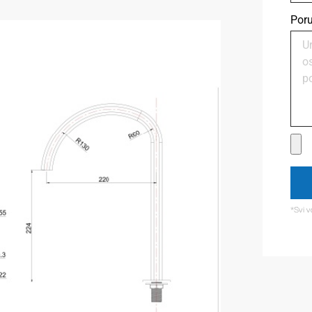
Por
*Svi v