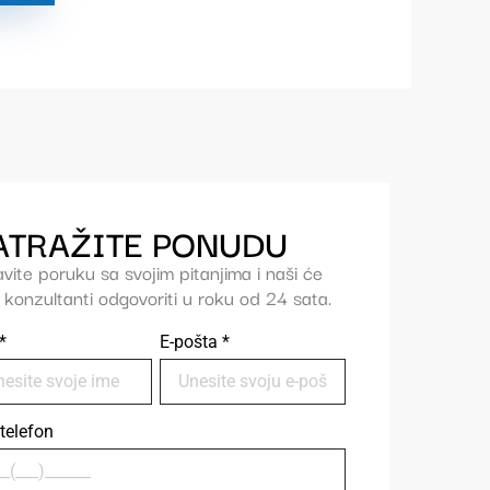
ATRAŽITE PONUDU
vite poruku sa svojim pitanjima i naši će
konzultanti odgovoriti u roku od 24 sata.
*
E-pošta
*
telefon