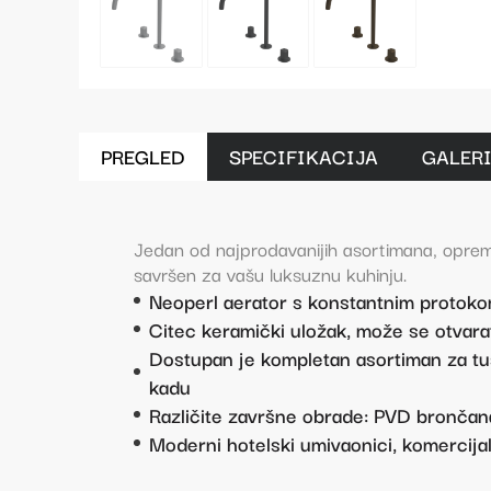
PREGLED
SPECIFIKACIJA
GALER
Jedan od najprodavanijih asortimana, oprem
savršen za vašu luksuznu kuhinju.
Neoperl aerator s konstantnim protok
Citec keramički uložak, može se otvarati
Dostupan je kompletan asortiman za tuš 
kadu
Različite završne obrade: PVD brončana 
Moderni hotelski umivaonici, komercija