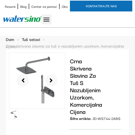
KONTAKTIRAJTE NAS
Resursi
Blog
Centar za pomoć
Oko
Slavina za kupaonicu
Završne obrade
Studija slučaja
Dom
>
Tuš setovi
>
Crna skrivena slavina za tuš s nazubljenim uzorkom, komercijalna cijena
Crna
Skrivena
Slavina Za
Tuš S
Nazubljenim
Uzorkom,
Komercijalna
Cijena
Šifra artikla:
JD-WS744-2ABS