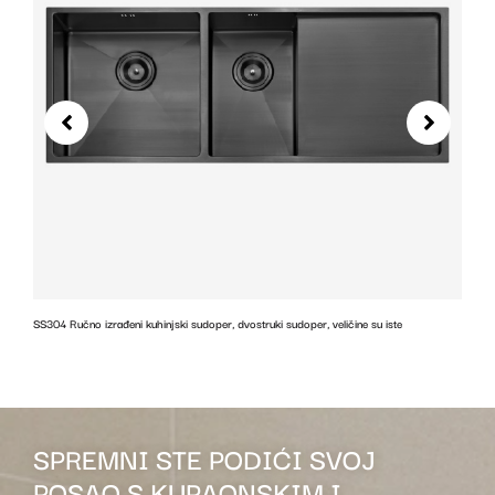
SS304 Ručno izrađeni kuhinjski sudoper, dvostruki sudoper, veličine su iste
z
SPREMNI STE PODIĆI SVOJ
POSAO S KUPAONSKIM I