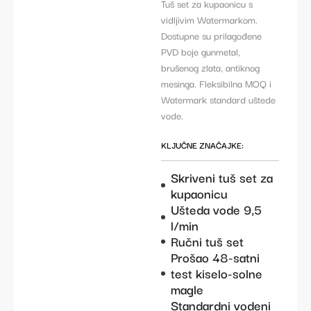
Tuš set za kupaonicu s
vidljivim Watermarkom.
Dostupne su prilagođene
PVD boje gunmetal,
brušenog zlata, antiknog
mesinga. Fleksibilna MOQ i
Watermark standard uštede
vode.
KLJUČNE ZNAČAJKE:
Skriveni tuš set za
kupaonicu
Ušteda vode 9,5
l/min
Ručni tuš set
Prošao 48-satni
test kiselo-solne
magle
Standardni vodeni