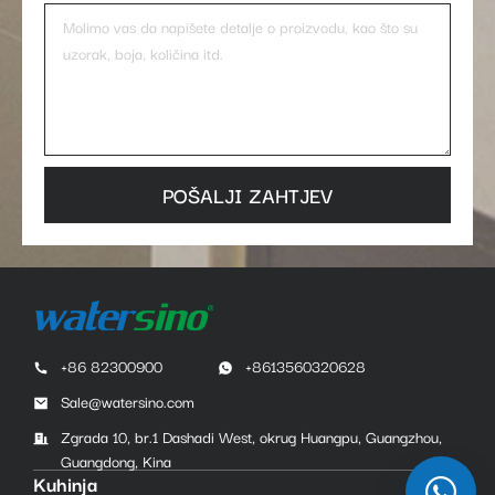
POŠALJI ZAHTJEV
+86 82300900
+8613560320628
Sale@watersino.com
Zgrada 10, br.1 Dashadi West, okrug Huangpu, Guangzhou,
Guangdong, Kina
Kuhinja