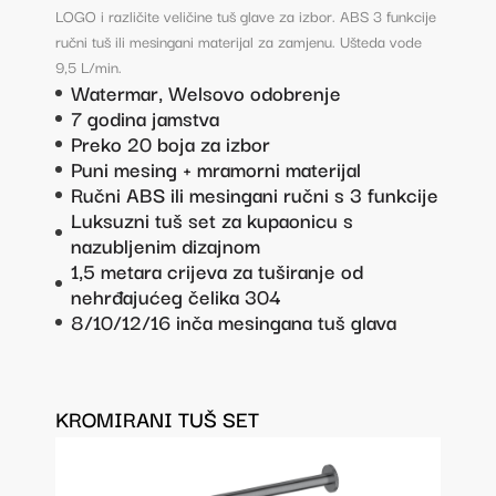
LOGO i različite veličine tuš glave za izbor. ABS 3 funkcije
ručni tuš ili mesingani materijal za zamjenu. Ušteda vode
9,5 L/min.
Watermar, Welsovo odobrenje
7 godina jamstva
Preko 20 boja za izbor
Puni mesing + mramorni materijal
Ručni ABS ili mesingani ručni s 3 funkcije
Luksuzni tuš set za kupaonicu s
nazubljenim dizajnom
1,5 metara crijeva za tuširanje od
nehrđajućeg čelika 304
8/10/12/16 inča mesingana tuš glava
KROMIRANI TUŠ SET