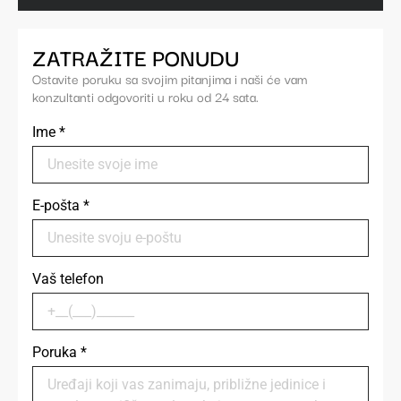
ZATRAŽITE PONUDU
Ostavite poruku sa svojim pitanjima i naši će vam
konzultanti odgovoriti u roku od 24 sata.
Ime
*
E-pošta
*
Vaš telefon
Poruka
*