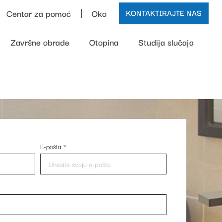
Centar za pomoć
Oko
KONTAKTIRAJTE NAS
Završne obrade
Otopina
Studija slučaja
E-pošta
*