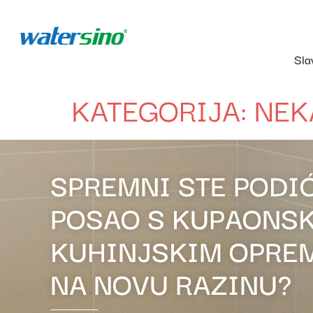
Sla
KATEGORIJA:
NEK
SPREMNI STE PODI
POSAO S KUPAONSK
KUHINJSKIM OPRE
NA NOVU RAZINU?