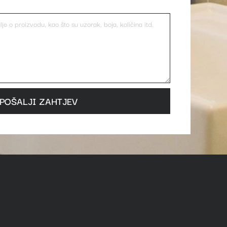
POŠALJI ZAHTJEV