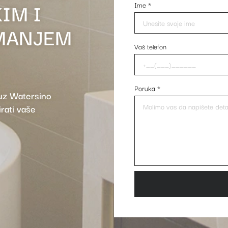
IM I
Ime
*
MANJEM
Vaš telefon
Poruka
*
 uz Watersino
rati vaše