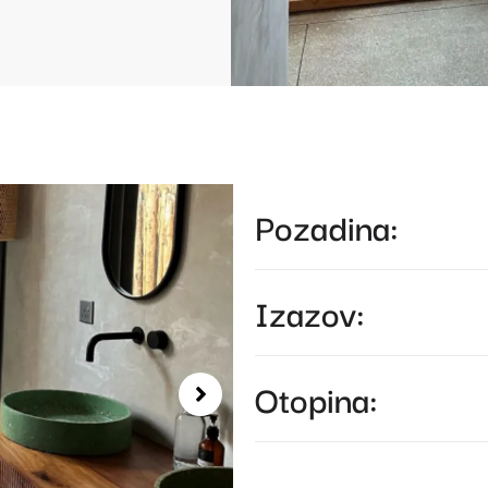
Pozadina:
Izazov:
Otopina: