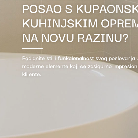
POSAO S KUPAONSK
KUHINJSKIM OPRE
NA NOVU RAZINU?
Podignite stil i funkcionalnost svog poslovanja
moderne elemente koji će zasigurno impresioni
klijente.