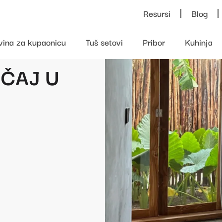
Resursi
Blog
vina za kupaonicu
Tuš setovi
Pribor
Kuhinja
ČAJ U