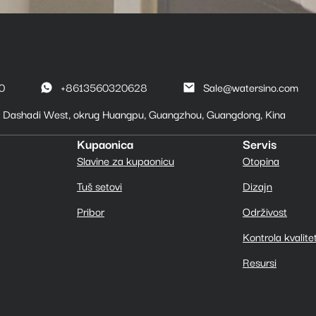
0
+8613560320628
Sale@watersino.com
.1 Dashadi West, okrug Huangpu, Guangzhou, Guangdong, Kina
Kupaonica
Servis
Slavine za kupaonicu
Otopina
Tuš setovi
Dizajn
Pribor
Održivost
Kontrola kvalite
Resursi